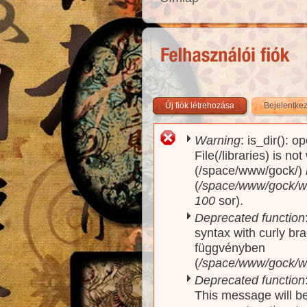
Új fiók létrehozása
Bejelentke
Warning
: is_dir(): o
Hibaüzenet
File(/libraries) is no
(/space/www/gock/)
(
/space/www/gock/www
100
sor).
Deprecated function
syntax with curly br
függvényben
(
/space/www/gock/ww
Deprecated function
This message will be