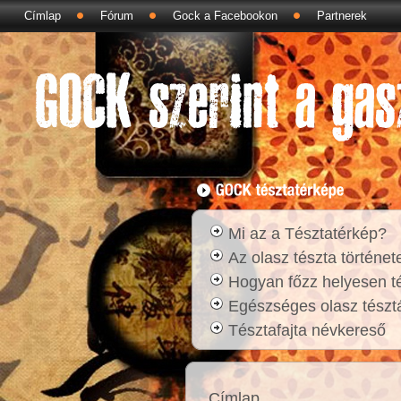
Címlap
Fórum
Gock a Facebookon
Partnerek
Mi az a Tésztatérkép?
Az olasz tészta történet
Hogyan főzz helyesen t
Egészséges olasz tésztá
Tésztafajta névkereső
Címlap