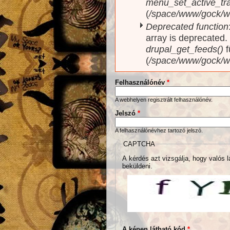
menu_set_active_trai
(
/space/www/gock/w
Deprecated function
array is deprecated
drupal_get_feeds()
f
(
/space/www/gock/w
Felhasználónév
*
A webhelyen regisztrált felhasználónév.
Jelszó
*
A felhasználónévhez tartozó jelszó.
CAPTCHA
A kérdés azt vizsgálja, hogy valós l
beküldeni.
A képen látható kód
*