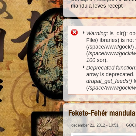
mandula leves recept
Warning
: is_dir(): o
Hibaüzenet
File(/libraries) is no
(/space/www/gock/)
(
/space/www/gock/www
100
sor).
Deprecated function
array is deprecated
drupal_get_feeds()
f
(
/space/www/gock/w
|
december 21, 2012 - 10:51
GOC