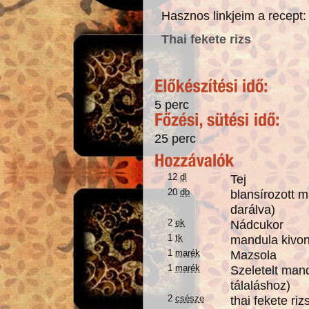
Hasznos linkjeim a recept
Thai fekete rizs
5 perc
25 perc
12
dl
Tej
20
db
blansírozott 
darálva)
2
ek
Nádcukor
1
tk
mandula kivo
1
marék
Mazsola
1
marék
Szeletelt man
tálaláshoz)
2
csésze
thai fekete riz