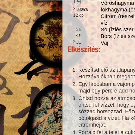
1
fej
Vöröshagyma 
2
gerezd
fokhagyma (ö
1⁄2
db
Citrom (reszel
víz
kis
Só (ízlés szeri
kis
Bors (ízlés sze
2
ek
Vaj
Készítsd elő az alapan
Hozzávalókban megad
Egy lábosban a vajon p
majd egy percre add h
Öntsd hozzá az átmosott
öntsd fel vízzel, hogy eg
sózzad borsozzad. Főzd
pótolgasd a vizet. Ha k
citromhéjat.
Forrald fel a tejet a cu