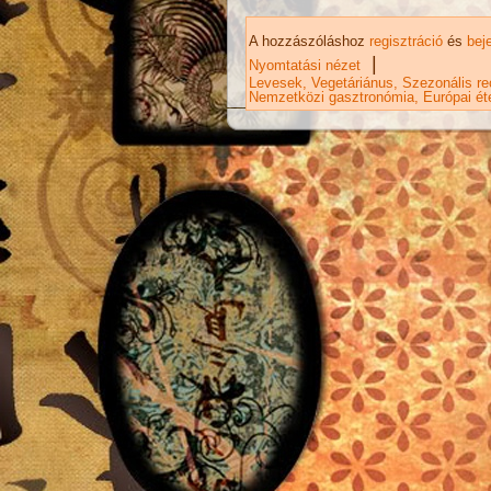
A hozzászóláshoz
regisztráció
és
bej
|
Nyomtatási nézet
Levesek
Vegetáriánus
Szezonális re
Nemzetközi gasztronómia
Európai ét