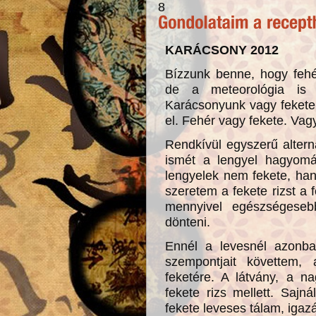
8
KARÁCSONY 2012
Bízzunk benne, hogy fehé
de a meteorológia is 
Karácsonyunk vagy fekete.
el. Fehér vagy fekete. Vagy
Rendkívül egyszerű alter
ismét a lengyel hagyomá
lengyelek nem fekete, han
szeretem a fekete rizst a 
mennyivel egészségesebb
dönteni.
Ennél a levesnél azonb
szempontjait követtem, 
feketére. A látvány, a n
fekete rizs mellett. Saj
fekete leveses tálam, igazá