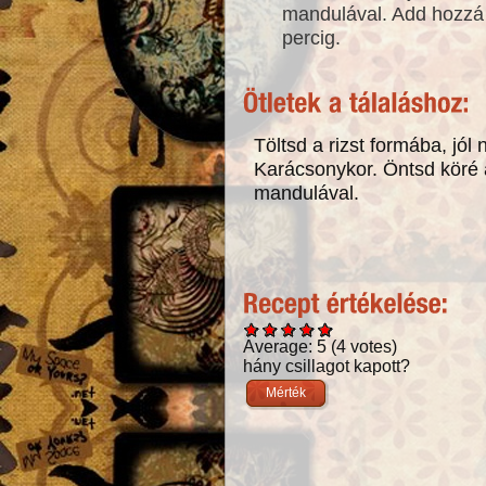
mandulával. Add hozzá 
percig.
Töltsd a rizst formába, jól
Karácsonykor. Öntsd köré a
mandulával.
Average:
5
(
4
votes)
hány csillagot kapott?