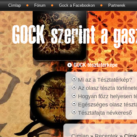
Címlap
Fórum
Gock a Facebookon
Partnerek
Mi az a Tésztatérkép?
Az olasz tészta történet
Hogyan főzz helyesen t
Egészséges olasz tésztá
Tésztafajta névkereső
Címlap
»
Receptek
» Címk