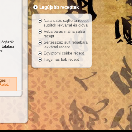
Narancsos sajttorta recept
sütőtök lekvárral és dióval
Rebarbarás málna salsa
recept
 jógázók
Sertésszűz sült rebarbara
tálalási
lekvárral recept
ni.
Egyiptomi csirke recept
Hagymás bab recept
dicsomos-
ges
|
Kelet