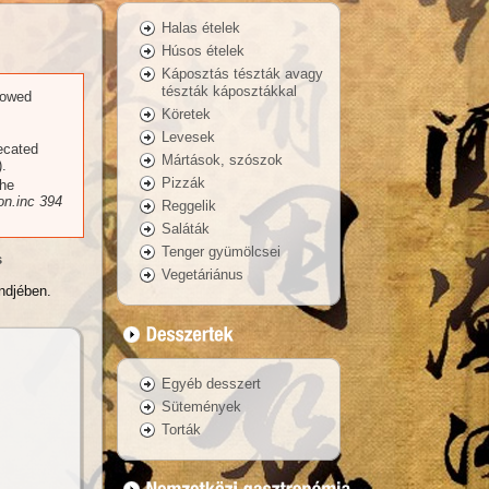
Halas ételek
Húsos ételek
Káposztás tészták avagy
tészták káposztákkal
llowed
Köretek
Levesek
recated
Mártások, szószok
.
Pizzák
the
n.inc
394
Reggelik
Saláták
Tenger gyümölcsei
s
Vegetáriánus
endjében.
Egyéb desszert
Sütemények
Torták