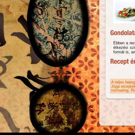
Ebben a rec
étkezési szü
formát is, a
A teljes beje
Jóga recepte
rozmaring
Ri
Oldalak