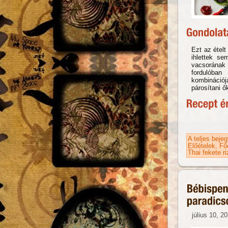
Ezt az ételt
ihlettek s
vacsorának
fordulóban 
kombináció
párosítani ő
A teljes beje
Előételek
Fő
Thai fekete ri
július 10, 2