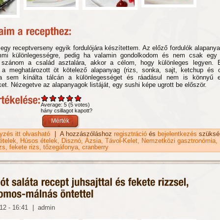
 egy receptverseny egyik fordulójára készítettem. Az előző fordulók alapany
emmi különlegességre, pedig ha valamin gondolkodom és nem csak egy 
 szánom a család asztalára, akkor a célom, hogy különleges legyen. 
a meghatározott öt kötelező alapanyag (rizs, sonka, sajt, ketchup és ol
ja sem kínálta tálcán a különlegességet és ráadásul nem is könnyű e
ket. Nézegetve az alapanyagok listáját, egy sushi képe ugrott be először.
Average:
5
(
5
votes)
hány csillagot kapott?
gyzés itt olvasható
Sonkás-sajtos fekete sushi imitáció recept tartalommal
|
A hozzászóláshoz
regisztráció
és
bejelentkezés
szüksé
kapcsolatosan
ételek
Húsos ételek
Disznó
Ázsia
Távol-Kelet
Nemzetközi gasztronómia
zs
fekete rizs
tőzegáfonya
cranberry
012 - 16:41
|
admin