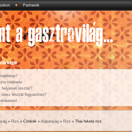
ookon
Partnerek
ztatérkép?
zta története
 helyesen tésztát?
olasz tésztát fogyasztani?
 névkereső
nyag
»
Rizs
» Címkék »
Alapanyag
»
Rizs
» Thai fekete rizs