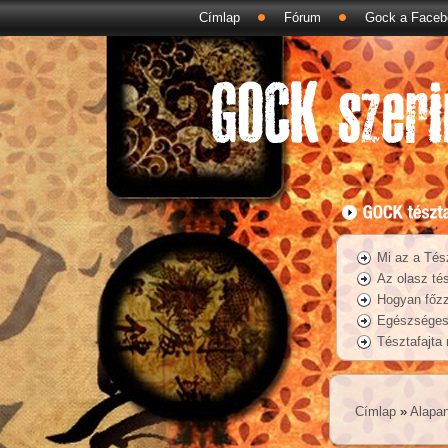
Címlap
Fórum
Gock a Faceb
Mi az a Tés
Az olasz tés
Hogyan főzz
Egészséges 
Tésztafajta
Címlap
»
Alapa