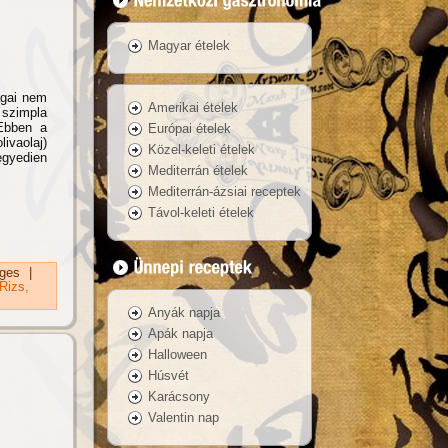
Magyar ételek
agai nem
Amerikai ételek
szimpla
Ebben a
Európai ételek
ivaolaj)
Közel-keleti ételek
gyedien
Mediterrán ételek
Mediterrán-ázsiai receptek
Távol-keleti ételek
ges
|
Rizs
Anyák napja
Apák napja
Halloween
Húsvét
Karácsony
Valentin nap