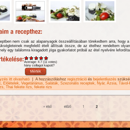
eptben nem csak az alapanyagok összeállításában törekedtem arra, hogy a
kségleteinek megfelelő ételt állítsak össze, de az ételhez rendeltem olyan 
mely egy találomra kiragadott jóga gyakorlatot próbál az étel nyelvére lefordíta
Average:
4.7
(
11
votes)
hány csillagot kapott?
gyzés itt olvasható
Bébispenót saláta recept juhsajttal és fekete rizzsel, para
|
A hozzászóláshoz
regisztráció
és
bejelentkezés
szüksé
málnás öntettel tartalommal kapcsolatosan
k
Előételek
Vegetáriánus
Saláták
Szezonális receptek
Nyár
Ázsia
Távol-
zs
Thai fekete rizs
fekete rizs