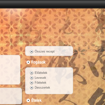
Összes recept
Előételek
Levesek
Főételek
Desszertek