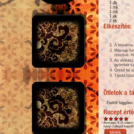
1
db
1
mk
1
mk
1
ek
2
ek
A birsalma 
Másnap forr
ízesítve. H
Az előkész
gyömbér sz
Öntsd fel a
Tárold hűvö
Ételtől függően
Average:
5
(
5
votes)
hány csillagot kapott