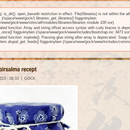
g
: is_dir(): open_basedir restriction in effect. File(/libraries) is not within the a
üzenet
): (/space/www/gock/)
libraries_get_libraries()
függvényben
/www/gock/www/sites/all/modules/libraries/libraries.module
100
sor).
ated function
: Array and string offset access syntax with curly braces is dep
_once()
függvényben (
/space/www/gock/www/includes/bootstrap.inc
3473
sor)
ated function
: implode(): Passing glue string after array is deprecated. Swap 
ters
drupal_get_feeds()
függvényben (
/space/www/gock/www/includes/commo
013 - 08:33
|
GOCK