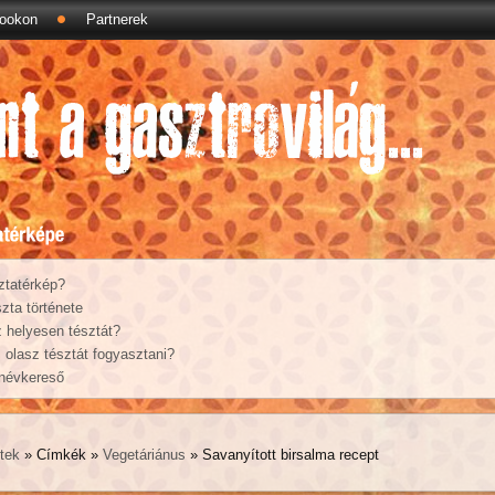
ookon
Partnerek
ztatérkép?
zta története
 helyesen tésztát?
olasz tésztát fogyasztani?
 névkereső
tek
» Címkék »
Vegetáriánus
» Savanyított birsalma recept