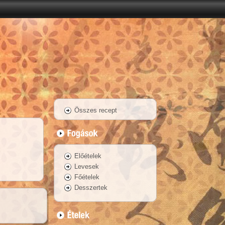
Összes recept
Előételek
Levesek
Főételek
Desszertek