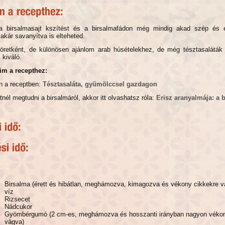
 birsalmasajt kszítést és a birsalmafádon még mindig akad szép és 
 akár savanyítva is elteheted.
öretként, de különösen ajánlom arab húsételekhez, de még tésztasaláták 
 kiváló.
im a recepthez:
n a receptben:
Tésztasaláta, gyümölccsel gazdagon
nél megtudni a birsalmáról, akkor itt olvashatsz róla:
Erisz aranyalmája: a 
Birsalma (érett és hibátlan, meghámozva, kimagozva és vékony cikkekre v
víz
Rizsecet
Nádcukor
Gyömbérgumó (2 cm-es, meghámozva és hosszanti irányban nagyon vékon
vágva)