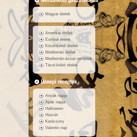
Magyar ételek
Amerikai ételek
Európai ételek
Közel-keleti ételek
Mediterrán ételek
Mediterrán-ázsiai receptek
Távol-keleti ételek
Anyák napja
Apák napja
Halloween
Húsvét
Karácsony
Valentin nap