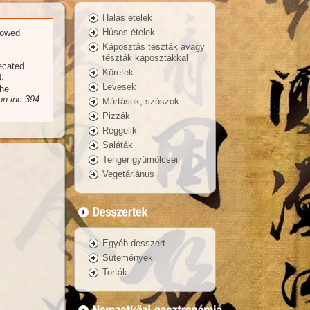
Halas ételek
Húsos ételek
llowed
Káposztás tészták avagy
tészták káposztákkal
recated
Köretek
.
Levesek
the
n.inc
394
Mártások, szószok
Pizzák
Reggelik
Saláták
Tenger gyümölcsei
Vegetáriánus
Egyéb desszert
Sütemények
Torták