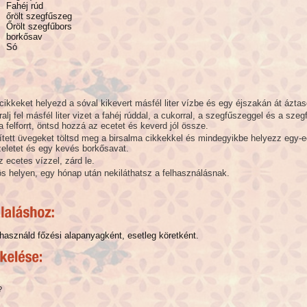
Fahéj rúd
őrölt szegfűszeg
Őrölt szegfűbors
borkősav
Só
cikkeket helyezd a sóval kikevert másfél liter vízbe és egy éjszakán át áztas
alj fel másfél liter vizet a fahéj rúddal, a cukorral, a szegfűszeggel és a szeg
a felforrt, öntsd hozzá az ecetet és keverd jól össze.
ített üvegeket töltsd meg a birsalma cikkekkel és mindegyikbe helyezz egy-
eletet és egy kevés borkősavat.
z ecetes vízzel, zárd le.
s helyen, egy hónap után nekiláthatsz a felhasználásnak.
 használd főzési alapanyagként, esetleg köretként.
?