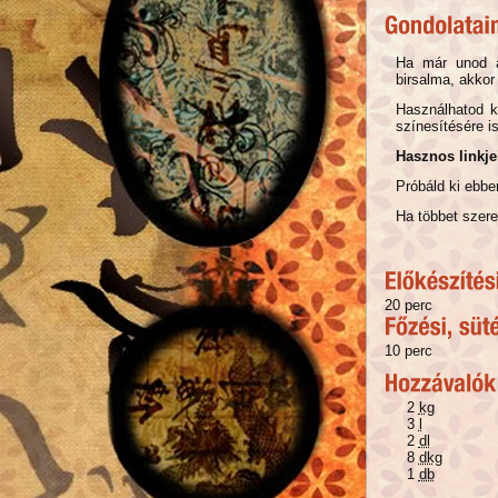
Ha már unod a
birsalma, akkor
Használhatod k
színesítésére is
Hasznos linkje
Próbáld ki ebbe
Ha többet szeret
20 perc
10 perc
2
kg
3
l
2
dl
8
dkg
1
db