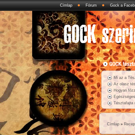
Címlap
Fórum
Gock a Faceb
Mi az a Tés
Az olasz tés
Hogyan főzz
Egészséges 
Tésztafajta
Címlap
»
Recep