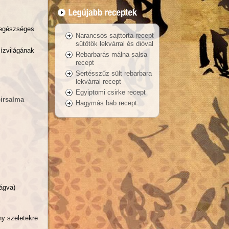
egészséges
Narancsos sajttorta recept
sütőtök lekvárral és dióval
ízvilágának
Rebarbarás málna salsa
recept
Sertésszűz sült rebarbara
lekvárral recept
Egyiptomi csirke recept
birsalma
Hagymás bab recept
ágva)
y szeletekre