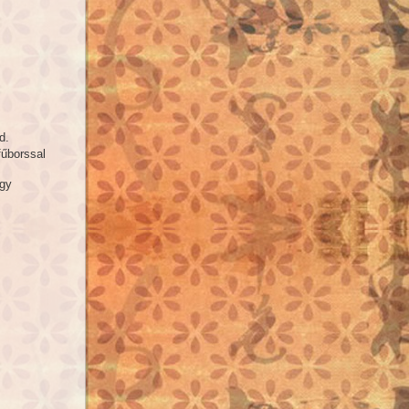
d.
fűborssal
egy