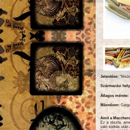
Jelentése:
"fésű
Származási hel
Átlagos mérete:
Másnéven:
Garga
Amit a Macchero
Ez a tészta, amel
való sodrás után 