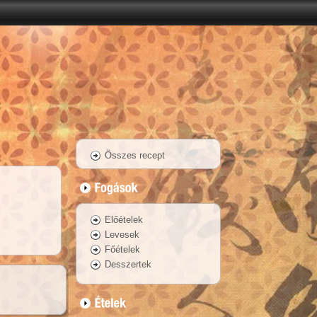
Összes recept
Előételek
Levesek
Főételek
Desszertek