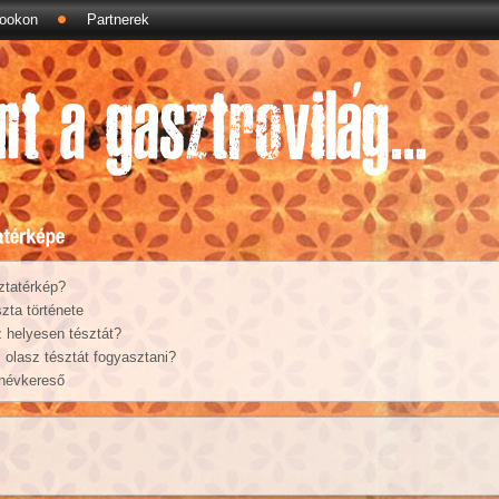
ookon
Partnerek
ztatérkép?
zta története
 helyesen tésztát?
olasz tésztát fogyasztani?
 névkereső