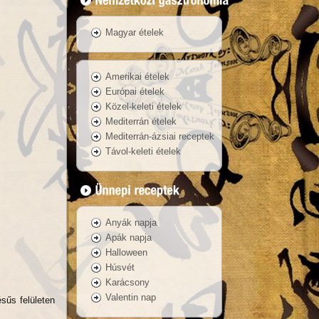
Magyar ételek
Amerikai ételek
Európai ételek
Közel-keleti ételek
Mediterrán ételek
Mediterrán-ázsiai receptek
Távol-keleti ételek
Anyák napja
Apák napja
Halloween
Húsvét
Karácsony
Valentin nap
ésűs felületen