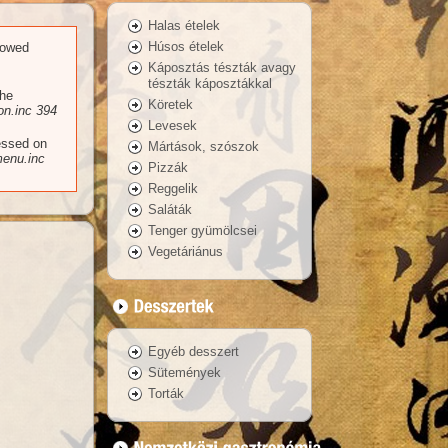
Halas ételek
Húsos ételek
llowed
Káposztás tészták avagy
tészták káposztákkal
the
Köretek
n.inc
394
Levesek
essed on
Mártások, szószok
enu.inc
Pizzák
Reggelik
Saláták
Tenger gyümölcsei
Vegetáriánus
Egyéb desszert
Sütemények
Torták