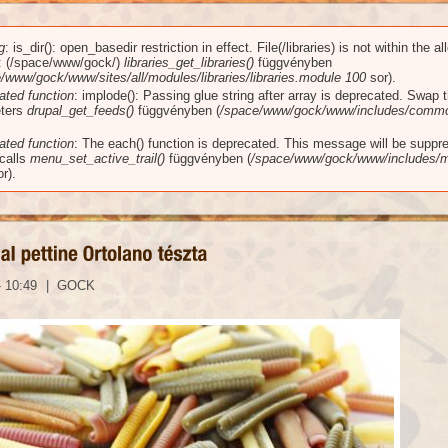
g
: is_dir(): open_basedir restriction in effect. File(/libraries) is not within the a
üzenet
): (/space/www/gock/)
libraries_get_libraries()
függvényben
/www/gock/www/sites/all/modules/libraries/libraries.module
100
sor).
ated function
: implode(): Passing glue string after array is deprecated. Swap 
ters
drupal_get_feeds()
függvényben (
/space/www/gock/www/includes/commo
ated function
: The each() function is deprecated. This message will be suppr
 calls
menu_set_active_trail()
függvényben (
/space/www/gock/www/includes/m
r).
- 10:49
|
GOCK