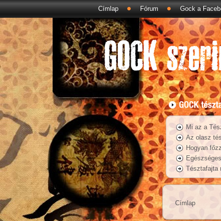
Címlap
Fórum
Gock a Faceb
Mi az a Tés
Az olasz tés
Hogyan főzz
Egészséges 
Tésztafajta
Címlap