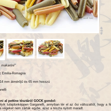
s makaróni"
y:
Emilia-Romagna
14 mm átmérőjű és 65 mm hosszú
nelli
ni al pettine tésztáról GOCK gondol:
yik tulajdonképpen Garganelli, annyiban tér el az ősi változattól, hogy a f
a végeket nem zárták egybe, azaz a tészta nyitott maradt.