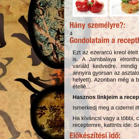
4
Ezt az ezerarcú kreol étel
is. A Jambalaya elrontha
variáld kedvedre, mindig
annyira gyorsan az asztalod
helyett). Azonban még a b
étellé...
Hasznos linkjeim a recep
Ismerkedj meg a ciderrel itt
Ha kíváncsi vagy a többi, c
receptemre, kattints ide:
S