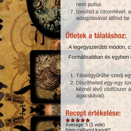
nem puhul.
Ízesítsd a citromlével, 
adagolásával állítsd be 
A legegyszerűbb módon, cs
Formálisabban és egyben
Tálalógyűrűbe szedj eg
Díszítheted egy-egy sz
kéznél lévő zödfűszer 
ágacskával).
Average:
5
(
1
vote)
hány csillagot kapott?