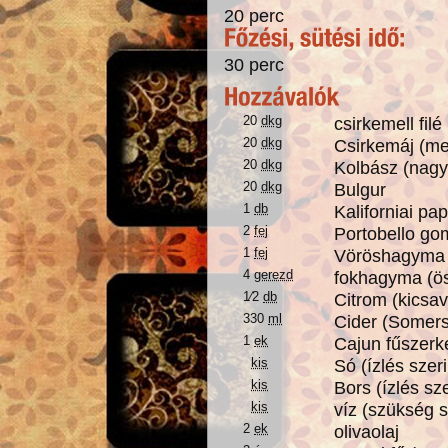
20 perc
30 perc
20
dkg
csirkemell fil
20
dkg
Csirkemáj (me
20
dkg
Kolbász (nagy
20
dkg
Bulgur
1
db
Kaliforniai pa
2
fej
Portobello go
1
fej
Vöröshagyma 
4
gerezd
fokhagyma (ö
1⁄2
db
Citrom (kicsav
330
ml
Cider (Somers
1
ek
Cajun fűszerk
kis
Só (ízlés szeri
kis
Bors (ízlés sze
kis
víz (szükség s
2
ek
olivaolaj