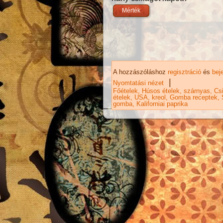
A hozzászóláshoz
regisztráció
és
bej
|
Nyomtatási nézet
Főételek
Húsos ételek
szárnyas
Cs
ételek
USA
kreol
Gomba receptek
gomba
Kaliforniai paprika