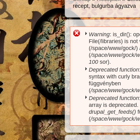
recept, bulgurba ágyazva
Warning
: is_dir(): o
Hibaüzenet
File(/libraries) is no
(/space/www/gock/)
(
/space/www/gock/www
100
sor).
Deprecated function
syntax with curly br
függvényben
(
/space/www/gock/ww
Deprecated function
array is deprecated
drupal_get_feeds()
f
(
/space/www/gock/w