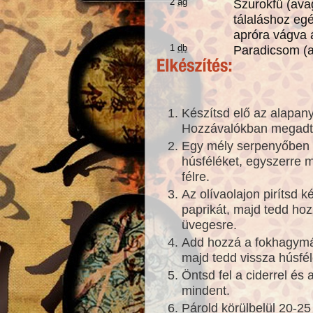
2
ág
Szurokfű (avag
tálaláshoz eg
apróra vágva 
1
db
Paradicsom (a 
Készítsd elő az alapan
Hozzávalókban megad
Egy mély serpenyőben a
húsféléket, egyszerre 
félre.
Az olívaolajon pirítsd k
paprikát, majd tedd ho
üvegesre.
Add hozzá a fokhagymát 
majd tedd vissza húsfél
Öntsd fel a ciderrel és 
mindent.
Párold körülbelül 20-2