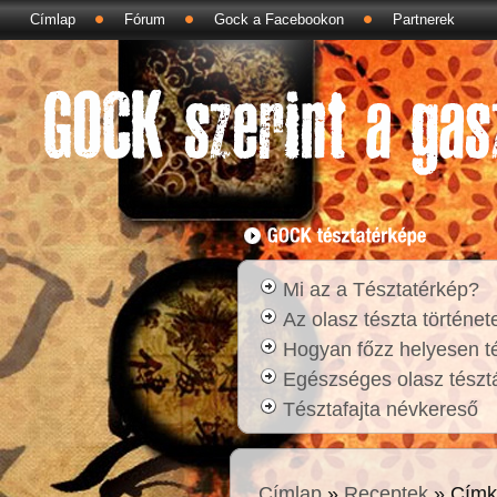
Címlap
Fórum
Gock a Facebookon
Partnerek
Mi az a Tésztatérkép?
Az olasz tészta történet
Hogyan főzz helyesen t
Egészséges olasz tésztá
Tésztafajta névkereső
Címlap
»
Receptek
» Címk