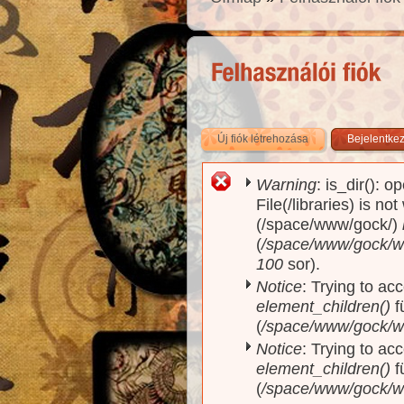
Új fiók létrehozása
(aktív fül)
Bejelentke
Warning
: is_dir(): o
Hibaüzenet
File(/libraries) is no
(/space/www/gock/)
(
/space/www/gock/www
100
sor).
Notice
: Trying to acc
element_children()
f
(
/space/www/gock/w
Notice
: Trying to acc
element_children()
f
(
/space/www/gock/w