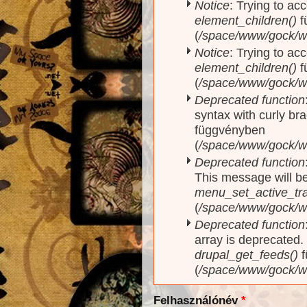
Notice
: Trying to acc
element_children()
f
(
/space/www/gock/w
Notice
: Trying to acc
element_children()
f
(
/space/www/gock/w
Deprecated function
syntax with curly br
függvényben
(
/space/www/gock/ww
Deprecated function
This message will be
menu_set_active_trai
(
/space/www/gock/w
Deprecated function
array is deprecated
drupal_get_feeds()
f
(
/space/www/gock/w
Felhasználónév
*