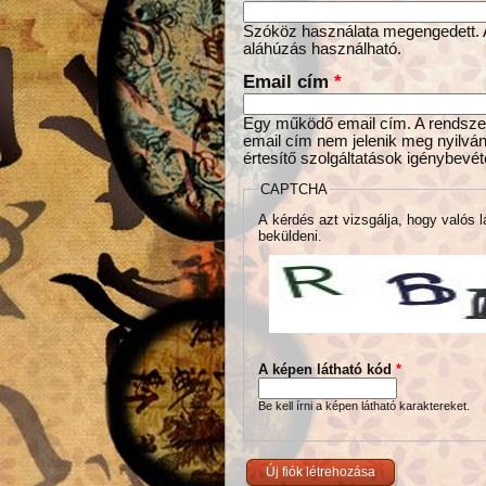
Szóköz használata megengedett. Az
aláhúzás használható.
Email cím
*
Egy működő email cím. A rendszer 
email cím nem jelenik meg nyilván
értesítő szolgáltatások igénybevét
CAPTCHA
A kérdés azt vizsgálja, hogy valós l
beküldeni.
A képen látható kód
*
Be kell írni a képen látható karaktereket.