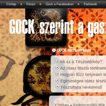
Címlap
Fórum
Gock a Facebookon
Partnerek
Mi az a Tésztatérkép?
Az olasz tészta történet
Hogyan főzz helyesen t
Egészséges olasz tésztá
Tésztafajta névkereső
Címlap
»
Felhasználói fiók