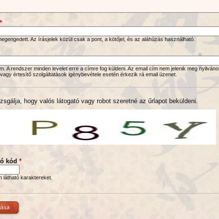
*
gengedett. Az írásjelek közül csak a pont, a kötőjel, és az aláhúzás használható.
. A rendszer minden levelet erre a címre fog küldeni. Az email cím nem jelenik meg nyilváno
 vagy értesítő szolgáltatások igénybevétele esetén érkezik rá email üzenet.
zsgálja, hogy valós látogató vagy robot szeretné az űrlapot beküldeni.
tó kód
*
en látható karaktereket.