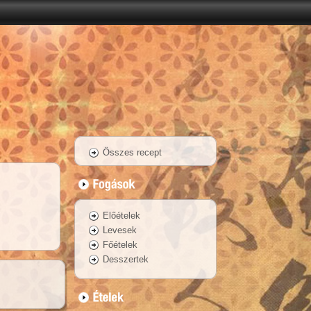
Összes recept
Előételek
Levesek
Főételek
Desszertek