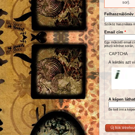
sor).
Felhasználónév
Szóköz használata me
Email cím
*
Egy működő email cím
jelszó kérése során,
CAPTCHA
A kérdés azt vi
A képen látha
Be kell írni a kép