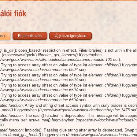
zása
(aktív fül)
Bejelentkezés
Új jelszó igénylése
g
: is_dir(): open_basedir restriction in effect. File(/libraries) is not within the a
üzenet
): (/space/www/gock/)
libraries_get_libraries()
függvényben
/www/gock/www/sites/all/modules/libraries/libraries.module
100
sor).
: Trying to access array offset on value of type int
element_children()
függvén
e/www/gock/www/includes/common.inc
6594
sor).
: Trying to access array offset on value of type int
element_children()
függvén
e/www/gock/www/includes/common.inc
6594
sor).
: Trying to access array offset on value of type int
element_children()
függvén
e/www/gock/www/includes/common.inc
6594
sor).
: Trying to access array offset on value of type int
element_children()
függvén
e/www/gock/www/includes/common.inc
6594
sor).
ated function
: Array and string offset access syntax with curly braces is dep
_once()
függvényben (
/space/www/gock/www/includes/bootstrap.inc
3473
sor)
ated function
: The each() function is deprecated. This message will be suppr
 calls
menu_set_active_trail()
függvényben (
/space/www/gock/www/includes/m
r).
ated function
: implode(): Passing glue string after array is deprecated. Swap 
ters
drupal_get_feeds()
függvényben (
/space/www/gock/www/includes/commo