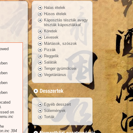
Halas ételek
Húsos ételek
Káposztás tészták avagy
tészták káposztákkal
Köretek
Levesek
Mártások, szószok
llowed
Pizzák
Reggelik
Saláták
yben
Tenger gyümölcsei
yben
Vegetáriánus
yben
yben
recated
Egyéb desszert
.
Sütemények
essed on
enu.inc
Torták
the
n.inc
394