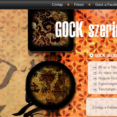
Címlap
Fórum
Gock a Faceb
Mi az a Tés
Az olasz tés
Hogyan főzz
Egészséges 
Tésztafajta
Címlap
»
Felhas