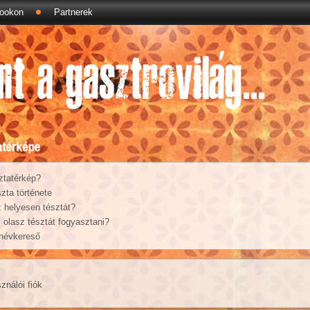
ookon
Partnerek
ztatérkép?
zta története
 helyesen tésztát?
olasz tésztát fogyasztani?
 névkereső
ználói fiók