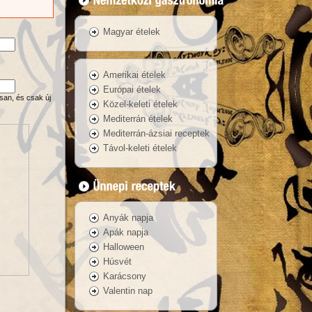
Magyar ételek
Amerikai ételek
Európai ételek
san, és csak új
Közel-keleti ételek
Mediterrán ételek
Mediterrán-ázsiai receptek
Távol-keleti ételek
Anyák napja
Apák napja
Halloween
Húsvét
Karácsony
Valentin nap