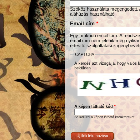
Szóköz használata megengedett. Az
aláhúzás használható.
Email cím
*
Egy működő email cím. A rendszer 
email cím nem jelenik meg nyilván
értesítő szolgáltatások igénybevét
CAPTCHA
A kérdés azt vizsgálja, hogy valós l
beküldeni.
A képen látható kód
*
Be kell írni a képen látható karaktereket.