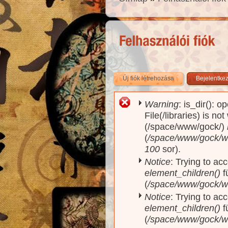
Új fiók létrehozása
(aktív fül)
Bejelentke
Warning
: is_dir(): o
Hibaüzenet
File(/libraries) is no
(/space/www/gock/)
(
/space/www/gock/www
100
sor).
Notice
: Trying to acc
element_children()
f
(
/space/www/gock/w
Notice
: Trying to acc
element_children()
f
(
/space/www/gock/w