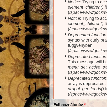
Notice
: Trying to acc
element_children()
f
(
/space/www/gock/w
Notice
: Trying to acc
element_children()
f
(
/space/www/gock/w
Deprecated function
syntax with curly br
függvényben
(
/space/www/gock/ww
Deprecated function
This message will be
menu_set_active_trai
(
/space/www/gock/w
Deprecated function
array is deprecated
drupal_get_feeds()
f
(
/space/www/gock/w
Felhasználónév
*