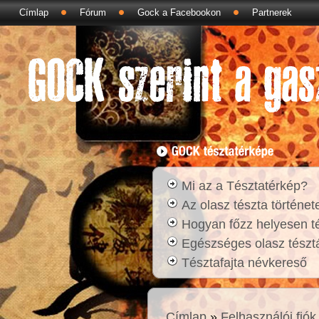
Címlap
Fórum
Gock a Facebookon
Partnerek
Mi az a Tésztatérkép?
Az olasz tészta történet
Hogyan főzz helyesen t
Egészséges olasz tésztá
Tésztafajta névkereső
Címlap
»
Felhasználói fiók