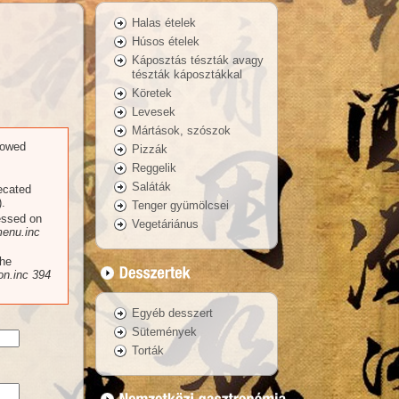
Halas ételek
Húsos ételek
Káposztás tészták avagy
tészták káposztákkal
Köretek
Levesek
Mártások, szószok
llowed
Pizzák
Reggelik
Saláták
recated
.
Tenger gyümölcsei
essed on
Vegetáriánus
enu.inc
the
n.inc
394
Egyéb desszert
Sütemények
Torták