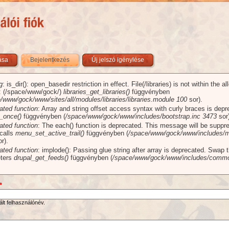
zása
Bejelentkezés
(aktív fül)
Új jelszó igénylése
g
: is_dir(): open_basedir restriction in effect. File(/libraries) is not within the a
üzenet
): (/space/www/gock/)
libraries_get_libraries()
függvényben
/www/gock/www/sites/all/modules/libraries/libraries.module
100
sor).
ated function
: Array and string offset access syntax with curly braces is dep
_once()
függvényben (
/space/www/gock/www/includes/bootstrap.inc
3473
sor)
ated function
: The each() function is deprecated. This message will be suppr
 calls
menu_set_active_trail()
függvényben (
/space/www/gock/www/includes/m
r).
ated function
: implode(): Passing glue string after array is deprecated. Swap 
ters
drupal_get_feeds()
függvényben (
/space/www/gock/www/includes/commo
*
ált felhasználónév.