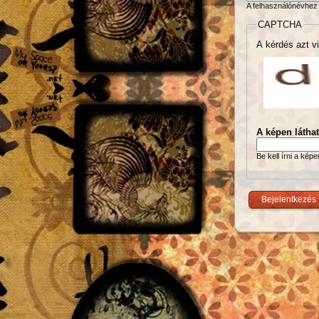
A felhasználónévhez 
CAPTCHA
A kérdés azt vi
A képen látha
Be kell írni a kép