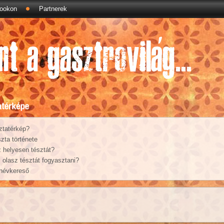
ookon
Partnerek
ztatérkép?
zta története
 helyesen tésztát?
olasz tésztát fogyasztani?
 névkereső