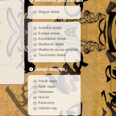
Magyar ételek
Amerikai ételek
Európai ételek
Közel-keleti ételek
Mediterrán ételek
Mediterrán-ázsiai receptek
Távol-keleti ételek
Anyák napja
Apák napja
Halloween
Húsvét
Karácsony
Valentin nap