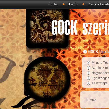
Címlap
Fórum
Gock a Faceb
Mi az a Tés
Az olasz tés
Hogyan főzz
Egészséges 
Tésztafajta
Címlap