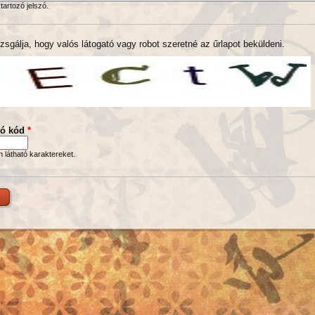
tartozó jelszó.
zsgálja, hogy valós látogató vagy robot szeretné az űrlapot beküldeni.
tó kód
*
en látható karaktereket.