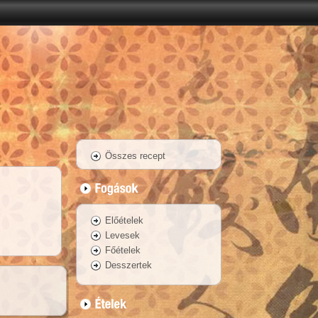
Összes recept
Előételek
Levesek
Főételek
Desszertek