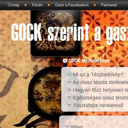
Címlap
Fórum
Gock a Facebookon
Partnerek
Mi az a Tésztatérkép?
Az olasz tészta történet
Hogyan főzz helyesen t
Egészséges olasz tésztá
Tésztafajta névkereső
Címlap