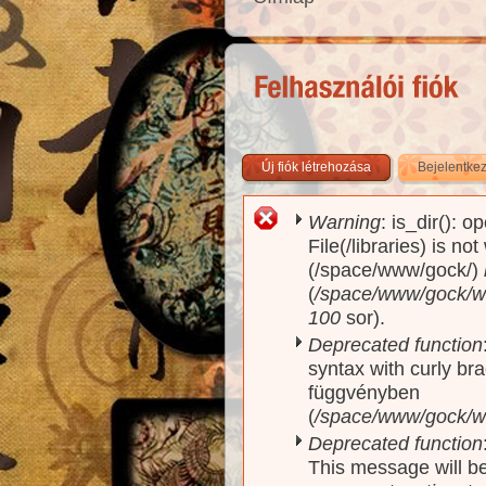
Új fiók létrehozása
Bejelentke
Warning
: is_dir(): o
Hibaüzenet
File(/libraries) is no
(/space/www/gock/)
(
/space/www/gock/www
100
sor).
Deprecated function
syntax with curly br
függvényben
(
/space/www/gock/ww
Deprecated function
This message will be