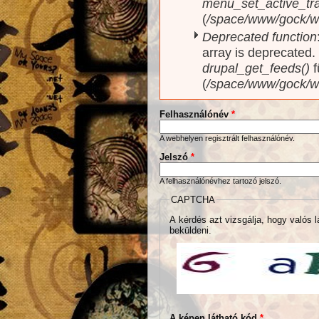
menu_set_active_trai
(
/space/www/gock/w
Deprecated function
array is deprecated
drupal_get_feeds()
f
(
/space/www/gock/w
Felhasználónév
*
A webhelyen regisztrált felhasználónév.
Jelszó
*
A felhasználónévhez tartozó jelszó.
CAPTCHA
A kérdés azt vizsgálja, hogy valós l
beküldeni.
A képen látható kód
*