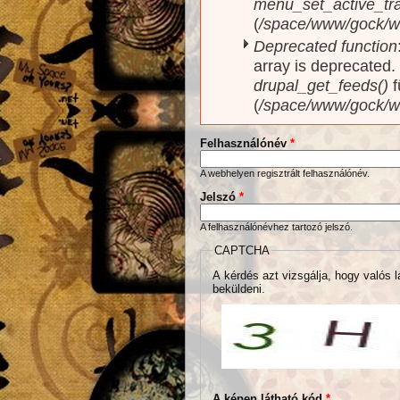
menu_set_active_trai
(
/space/www/gock/w
Deprecated function
array is deprecated
drupal_get_feeds()
f
(
/space/www/gock/w
Felhasználónév
*
A webhelyen regisztrált felhasználónév.
Jelszó
*
A felhasználónévhez tartozó jelszó.
CAPTCHA
A kérdés azt vizsgálja, hogy valós l
beküldeni.
A képen látható kód
*