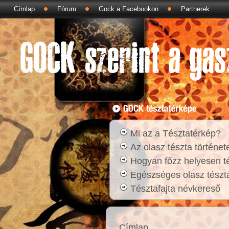
Címlap
Fórum
Gock a Facebookon
Partnerek
Mi az a Tésztatérkép?
Az olasz tészta történet
Hogyan főzz helyesen t
Egészséges olasz tésztá
Tésztafajta névkereső
Címlap