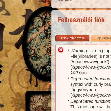
Új fiók létrehozása
Bejelentke
Warning
: is_dir(): o
Hibaüzenet
File(/libraries) is no
(/space/www/gock/)
(
/space/www/gock/www
100
sor).
Deprecated function
syntax with curly br
függvényben
(
/space/www/gock/ww
Deprecated function
This message will be