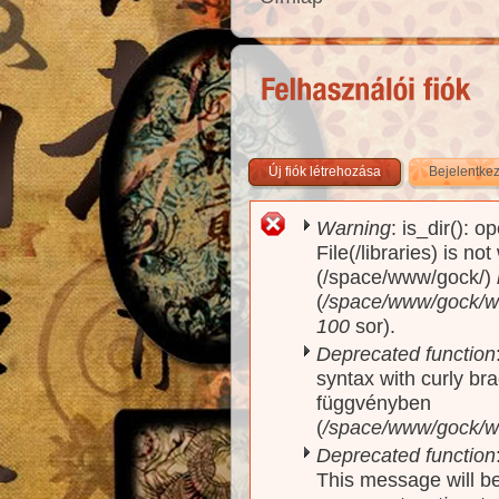
Új fiók létrehozása
Bejelentke
Warning
: is_dir(): o
Hibaüzenet
File(/libraries) is no
(/space/www/gock/)
(
/space/www/gock/www
100
sor).
Deprecated function
syntax with curly br
függvényben
(
/space/www/gock/ww
Deprecated function
This message will be