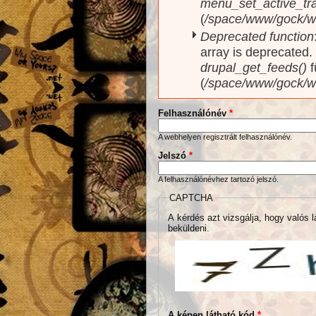
menu_set_active_trai
(
/space/www/gock/w
Deprecated function
array is deprecated
drupal_get_feeds()
f
(
/space/www/gock/w
Felhasználónév
*
A webhelyen regisztrált felhasználónév.
Jelszó
*
A felhasználónévhez tartozó jelszó.
CAPTCHA
A kérdés azt vizsgálja, hogy valós l
beküldeni.
A képen látható kód
*