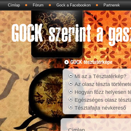
Címlap
Fórum
Gock a Facebookon
Partnerek
Mi az a Tésztatérkép?
Az olasz tészta történet
Hogyan főzz helyesen t
Egészséges olasz tésztá
Tésztafajta névkereső
Címlap