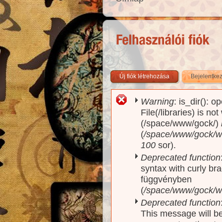
Új fiók létrehozása
Bejelentke
Warning
: is_dir(): o
Hibaüzenet
File(/libraries) is no
(/space/www/gock/)
(
/space/www/gock/www
100
sor).
Deprecated function
syntax with curly br
függvényben
(
/space/www/gock/ww
Deprecated function
This message will be