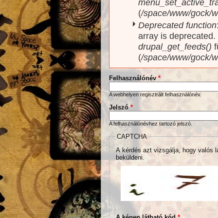
menu_set_active_trai
(
/space/www/gock/w
Deprecated function
array is deprecated
drupal_get_feeds()
f
(
/space/www/gock/w
Felhasználónév
*
A webhelyen regisztrált felhasználónév.
Jelszó
*
A felhasználónévhez tartozó jelszó.
CAPTCHA
A kérdés azt vizsgálja, hogy valós l
beküldeni.
A képen látható kód
*