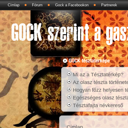
Címlap
Fórum
Gock a Facebookon
Partnerek
Mi az a Tésztatérkép?
Az olasz tészta történet
Hogyan főzz helyesen t
Egészséges olasz tésztá
Tésztafajta névkereső
Címlap