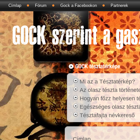
Címlap
Fórum
Gock a Facebookon
Partnerek
Mi az a Tésztatérkép?
Az olasz tészta történet
Hogyan főzz helyesen t
Egészséges olasz tésztá
Tésztafajta névkereső
Címlap