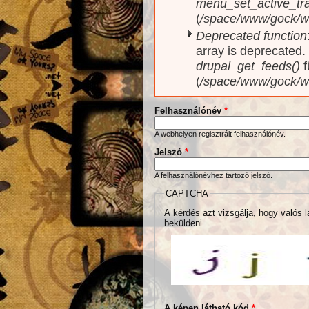
menu_set_active_trai
(
/space/www/gock/w
Deprecated function
array is deprecated
drupal_get_feeds()
f
(
/space/www/gock/w
Felhasználónév
*
A webhelyen regisztrált felhasználónév.
Jelszó
*
A felhasználónévhez tartozó jelszó.
CAPTCHA
A kérdés azt vizsgálja, hogy valós l
beküldeni.
A képen látható kód
*