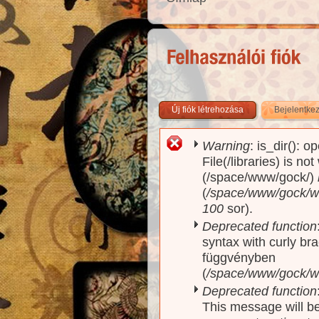
Új fiók létrehozása
Bejelentke
Warning
: is_dir(): o
Hibaüzenet
File(/libraries) is no
(/space/www/gock/)
(
/space/www/gock/www
100
sor).
Deprecated function
syntax with curly br
függvényben
(
/space/www/gock/ww
Deprecated function
This message will be