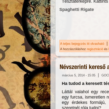
Tésztatérképre. Kattints
Spaghetti Rigate
A teljes bejegyzés itt olvasható
Új
ka
A hozzászóláshoz
regisztráció
és
|
március 5, 2014 - 15:05
GOC
Ha tudod a keresett tés
Láttál valahol egy rec
egy furcsa, ismeretlen n
egy érdekes formájú, i
szeretnél róla tudni?