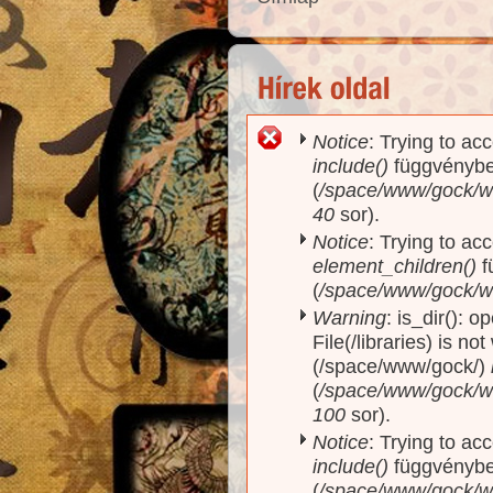
Notice
: Trying to ac
Hibaüzenet
include()
függvényb
(
/space/www/gock/ww
40
sor).
Notice
: Trying to acc
element_children()
f
(
/space/www/gock/w
Warning
: is_dir(): o
File(/libraries) is no
(/space/www/gock/)
(
/space/www/gock/www
100
sor).
Notice
: Trying to ac
include()
függvényb
(
/space/www/gock/ww