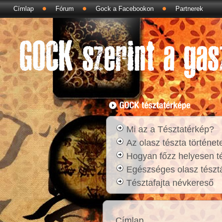
Címlap
Fórum
Gock a Facebookon
Partnerek
Mi az a Tésztatérkép?
Az olasz tészta történet
Hogyan főzz helyesen t
Egészséges olasz tésztá
Tésztafajta névkereső
Címlap