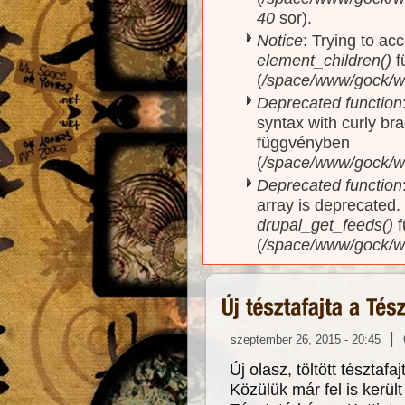
40
sor).
Notice
: Trying to acc
element_children()
f
(
/space/www/gock/w
Deprecated function
syntax with curly br
függvényben
(
/space/www/gock/ww
Deprecated function
array is deprecated
drupal_get_feeds()
f
(
/space/www/gock/w
|
szeptember 26, 2015 - 20:45
Új olasz, töltött tészta
Közülük már fel is kerül