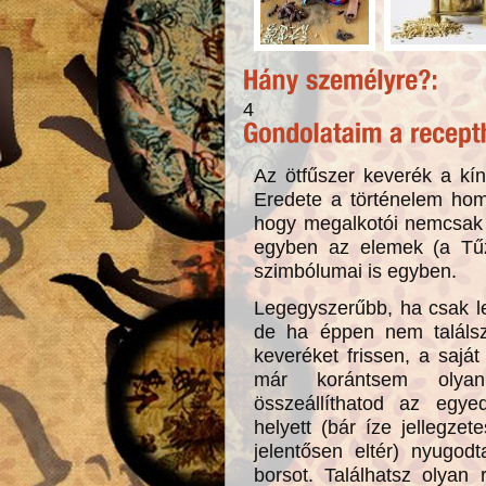
4
Az ötfűszer keverék a kín
Eredete a történelem hom
hogy megalkotói nemcsak ö
egyben az elemek (a Tű
szimbólumai is egyben.
Legegyszerűbb, ha csak l
de ha éppen nem találsz 
keveréket frissen, a saját
már korántsem olyan
összeállíthatod az egye
helyett (bár íze jellegzet
jelentősen eltér) nyugod
borsot. Találhatsz olyan 