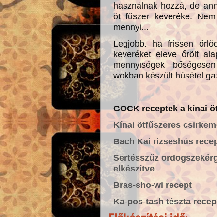
használnak hozzá, de ann
öt fűszer keveréke. Nem
mennyi...
Legjobb, ha frissen őrlö
keveréket eleve őrölt al
mennyiségek bőségesen
wokban készült húsétel ga
GOCK receptek a kínai öt
Kínai ötfűszeres csirkeme
Bach Kai rizseshús rece
Sertésszűz ördögszekér
elkészítve
Bras-sho-wi recept
Ka-pos-tash tészta recep