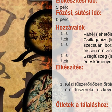
5 perc
0 perc
1
mk
Fahéj (lehetől
1
mk
Csillagánizs (
1
mk
szecsuáni bors
frissen őrölve)
1
mk
Szegfűszeg (le
1
mk
édesköménymag
Kézi fűszerőrlőben őrö
őrölt fűszereket és ke