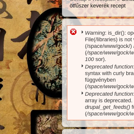
ötfűszer keverék recept
Warning
: is_dir(): o
Hibaüzenet
File(/libraries) is no
(/space/www/gock/)
(
/space/www/gock/www
100
sor).
Deprecated function
syntax with curly br
függvényben
(
/space/www/gock/ww
Deprecated function
array is deprecated
drupal_get_feeds()
f
(
/space/www/gock/w