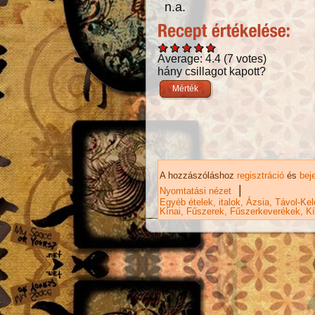
n.a.
Average:
4.4
(
7
votes)
hány csillagot kapott?
A hozzászóláshoz
regisztráció
és
bej
|
Nyomtatási nézet
Egyéb ételek, italok
Ázsia
Távol-Kel
Kínai
Fűszerek
Fűszerkeverékek
Kí