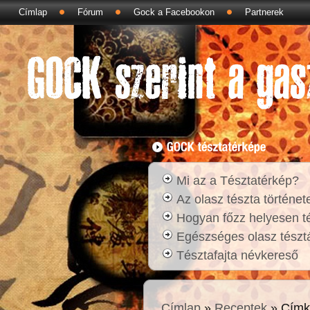
Címlap
Fórum
Gock a Facebookon
Partnerek
Mi az a Tésztatérkép?
Az olasz tészta történet
Hogyan főzz helyesen t
Egészséges olasz tésztá
Tésztafajta névkereső
Címlap
»
Receptek
» Címk