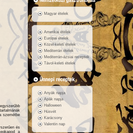
Magyar ételek
Amerikai ételek
Európai ételek
Közel-keleti ételek
Mediterrán ételek
Mediterrán-ázsiai receptek
Távol-keleti ételek
Anyák napja
Apák napja
Halloween
 egyszerűbb
artalmánák
Húsvét
 a szemétbe
Karácsony
Valentin nap
gyszerűen és
megkapod a