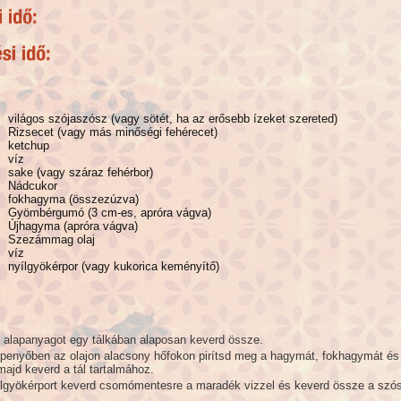
világos szójaszósz (vagy sötét, ha az erősebb ízeket szereted)
Rizsecet (vagy más minőségi fehérecet)
ketchup
víz
sake (vagy száraz fehérbor)
Nádcukor
fokhagyma (összezúzva)
Gyömbérgumó (3 cm-es, apróra vágva)
Újhagyma (apróra vágva)
Szezámmag olaj
víz
nyílgyökérpor (vagy kukorica keményítő)
t alapanyagot egy tálkában alaposan keverd össze.
rpenyőben az olajon alacsony hőfokon pirítsd meg a hagymát, fokhagymát és
ajd keverd a tál tartalmához.
ílgyökérport keverd csomómentesre a maradék vizzel és keverd össze a sz