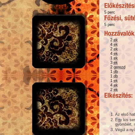
5 perc
5 perc
2
ek
4
ek
2
ek
4
ek
1
ek
3
ek
2
gerezd
1
db
1
db
1
ek
4
ek
2
ek
Az első ha
Egy kis se
gyömbért, m
Végül a ny