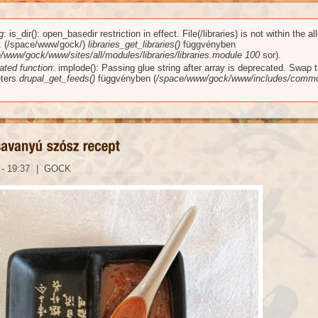
g
: is_dir(): open_basedir restriction in effect. File(/libraries) is not within the a
üzenet
): (/space/www/gock/)
libraries_get_libraries()
függvényben
/www/gock/www/sites/all/modules/libraries/libraries.module
100
sor).
ated function
: implode(): Passing glue string after array is deprecated. Swap 
ters
drupal_get_feeds()
függvényben (
/space/www/gock/www/includes/commo
 - 19:37
|
GOCK