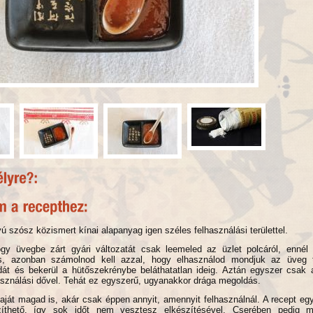
 szósz közismert kínai alapanyag igen széles felhasználási területtel.
gy üvegbe zárt gyári változatát csak leemeled az üzlet polcáról, ennél
s, azonban számolnod kell azzal, hogy elhasználod mondjuk az üveg t
át és bekerül a hütőszekrénybe beláthatatlan ideig. Aztán egyszer csak
lhasználási dővel. Tehát ez egyszerű, ugyanakkor drága megoldás.
aját magad is, akár csak éppen annyit, amennyit felhasználnál. A recept e
zíthető, így sok időt nem vesztesz elkészítésével. Cserében pedig 