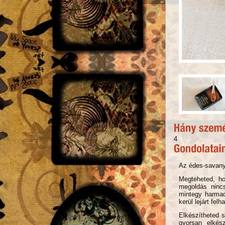
4
Az édes-savanyú
Megteheted, ho
megoldás ninc
mintegy harmad
kerül lejárt fe
Elkészítheted s
gyorsan elkés