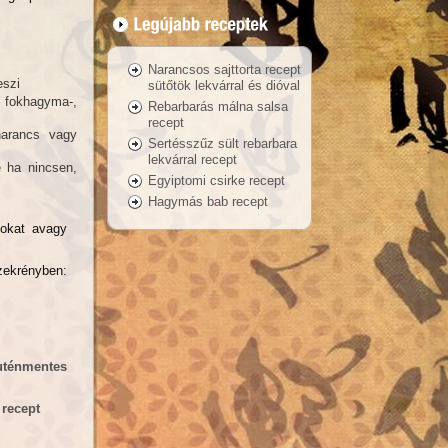
Narancsos sajttorta recept
eszi
sütőtök lekvárral és dióval
z fokhagyma-,
Rebarbarás málna salsa
recept
narancs vagy
Sertésszűz sült rebarbara
lekvárral recept
 ha nincsen,
Egyiptomi csirke recept
Hagymás bab recept
sokat avagy
szekrényben:
luténmentes
 recept