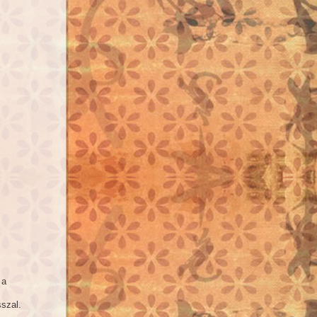
 a
ósszal.