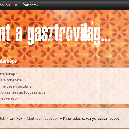
ookon
Partnerek
ztatérkép?
zta története
 helyesen tésztát?
olasz tésztát fogyasztani?
 névkereső
tek
» Címkék »
Mártások, szószok
» Kínai édes-savanyú szósz recept