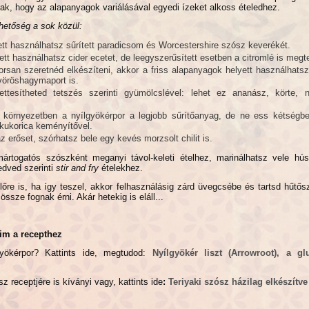
ak, hogy az alapanyagok variálásával egyedi ízeket alkoss ételedhez.
ehetőség a sok közül:
tt használhatsz sűrített paradicsom és Worcestershire szósz keverékét.
ett használhatsz cider ecetet, de leegyszerűsített esetben a citromlé is megt
rsan szeretnéd elkészíteni, akkor a friss alapanyagok helyett használhats
vöröshagymaport is.
ettesítheted tetszés szerinti gyümölcslével: lehet ez ananász, körte, 
környezetben a nyílgyökérpor a legjobb sűrítőanyag, de ne ess kétségbe
 kukorica keményítővel.
z erőset, szórhatsz bele egy kevés morzsolt chilit is.
ártogatós szószként meganyi távol-keleti ételhez, marinálhatsz vele hú
edved szerinti
stir and fry
ételekhez.
lőre is, ha így teszel, akkor felhasználásig zárd üvegcsébe és tartsd hűtő
ssze fognak érni. Akár hetekig is eláll...
im a recepthez
yökérpor? Kattints ide, megtudod:
Nyílgyökér liszt (Arrowroot), a g
z receptjére is kíványi vagy, kattints ide
:
Teriyaki szósz házilag elkészítve