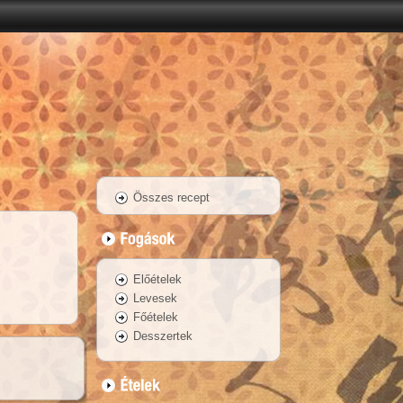
Összes recept
Előételek
Levesek
Főételek
Desszertek