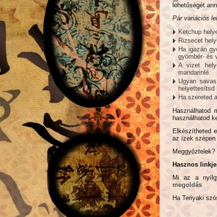
lehetőségét ann
Pár variációs l
Ketchup helye
Rizsecet hely
Ha igazán gyo
gyömbér- és 
A vizet hely
mandarinlé.
Ugyan savas 
helyettesítsd
Ha szereted a
Használhatod m
használhatod k
Elkészítheted e
az ízek szépen ö
Meggyőztelek?
Hasznos linkje
Mi az a nyílg
megoldás
Ha Teriyaki szós