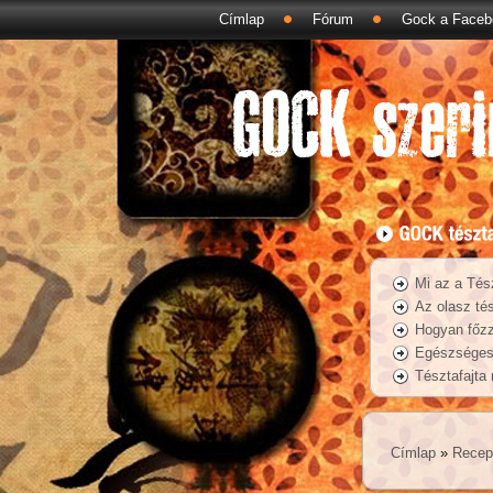
Címlap
Fórum
Gock a Faceb
Mi az a Tés
Az olasz tés
Hogyan főzz
Egészséges 
Tésztafajta
Címlap
»
Recep