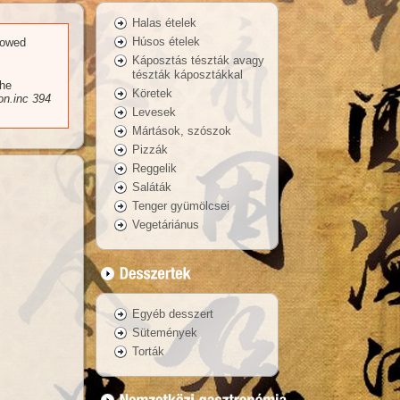
Halas ételek
Húsos ételek
llowed
Káposztás tészták avagy
tészták káposztákkal
the
Köretek
n.inc
394
Levesek
Mártások, szószok
Pizzák
Reggelik
Saláták
Tenger gyümölcsei
Vegetáriánus
Egyéb desszert
Sütemények
Torták