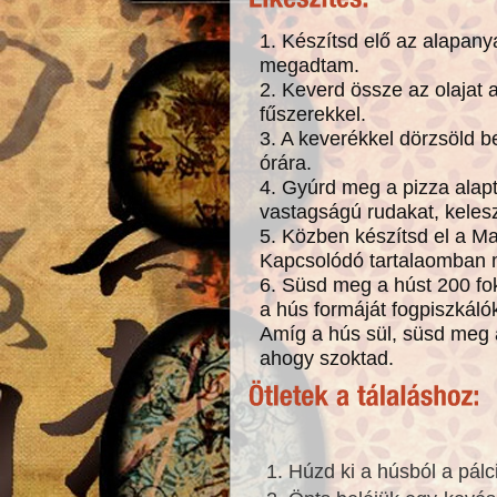
1. Készítsd elő az alapan
megadtam.
2. Keverd össze az olajat 
fűszerekkel.
3. A keverékkel dörzsöld b
órára.
4. Gyúrd meg a pizza alapt
vastagságú rudakat, kele
5. Közben készítsd el a Ma
Kapcsolódó tartalaomban 
6. Süsd meg a húst 200 fo
a hús formáját fogpiszkáló
Amíg a hús sül, süsd meg 
ahogy szoktad.
Húzd ki a húsból a pálc