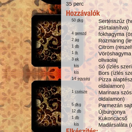
35 perc
50
dkg
Sertésszűz (h
zsírtalanítva)
4
gerezd
fokhagyma (ö
2
ág
Rozmaring (le
1
db
Citrom (reszel
1
tk
Vöröshagyma
3
ek
olivaolaj
kis
Só (ízlés szeri
kis
Bors (ízlés sze
1⁄4
egység
Pizza alaptés
oldalamon)
1
csésze
Marinara szós
oldalamon)
5
dkg
Parmezán sajt 
12
db
Újburgonya
1
db
Kukoricacső
kis
Madársaláta (