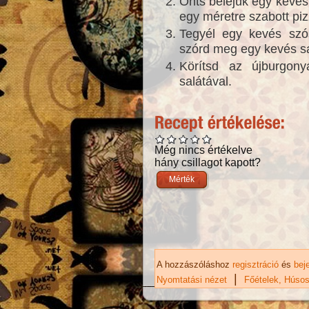
Önts beléjük egy kevés
egy méretre szabott piz
Tegyél egy kevés szós
szórd meg egy kevés saj
Körítsd az újburgony
salátával.
Még nincs értékelve
hány csillagot kapott?
A hozzászóláshoz
regisztráció
és
bej
|
Nyomtatási nézet
Főételek
Húsos