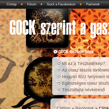
Címlap
Fórum
Gock a Facebookon
Partnerek
Mi az a Tésztatérkép?
Az olasz tészta történet
Hogyan főzz helyesen t
Egészséges olasz tésztá
Tésztafajta névkereső
Címlap
»
Receptek
» Címk