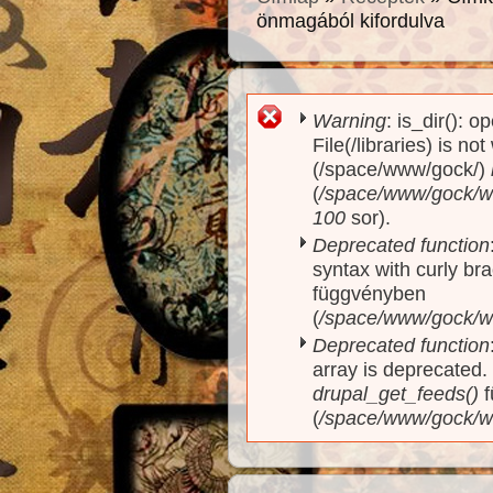
önmagából kifordulva
Warning
: is_dir(): o
Hibaüzenet
File(/libraries) is no
(/space/www/gock/)
(
/space/www/gock/www
100
sor).
Deprecated function
syntax with curly br
függvényben
(
/space/www/gock/ww
Deprecated function
array is deprecated
drupal_get_feeds()
f
(
/space/www/gock/w