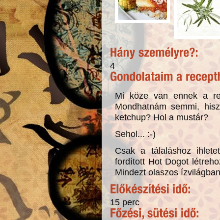
4
Mi köze van ennek a r
Mondhatnám semmi, hisze
ketchup? Hol a mustár?
Sehol... :-)
Csak a tálaláshoz ihlet
fordított Hot Dogot létreho
Mindezt olaszos ízvilágban
15 perc