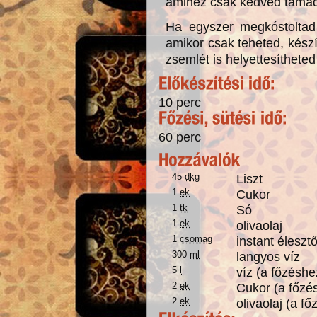
amihez csak kedved táma
Ha egyszer megkóstoltad 
amikor csak teheted, készí
zsemlét is helyettesíthete
10 perc
60 perc
45
dkg
Liszt
1
ek
Cukor
1
tk
Só
1
ek
olivaolaj
1
csomag
instant éleszt
300
ml
langyos víz
5
l
víz (a főzéshe
2
ek
Cukor (a főzé
2
ek
olivaolaj (a f