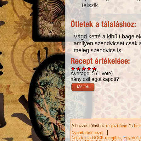
tetszik.
Vágd ketté a kihűlt bagele
amilyen szendvicset csak 
meleg szendvics is.
Average:
5
(
1
vote)
hány csillagot kapott?
A hozzászóláshoz
regisztráció
és
bej
|
Nyomtatási nézet
Nosztalgia GOCK receptek
Egyéb éte