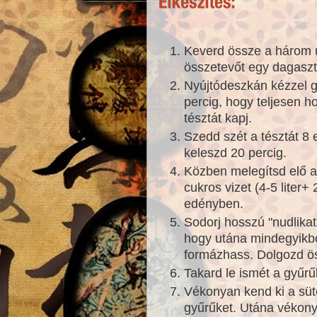
Keverd össze a három u
összetevőt egy dagaszt
Nyújtódeszkán kézzel g
percig, hogy teljesen 
tésztát kapj.
Szedd szét a tésztát 8 
keleszd 20 percig.
Közben melegítsd elő a 
cukros vizet (4-5 liter
edényben.
Sodorj hosszú "nudlika
hogy utána mindegyikbő
formázhass. Dolgozd ös
Takard le ismét a gyűrű
Vékonyan kend ki a sütő
gyűrűket. Utána vékony