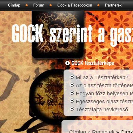
Címlap
Fórum
Gock a Facebookon
Partnerek
Mi az a Tésztatérkép?
Az olasz tészta történet
Hogyan főzz helyesen t
Egészséges olasz tésztá
Tésztafajta névkereső
Címlap
»
Receptek
» Címk