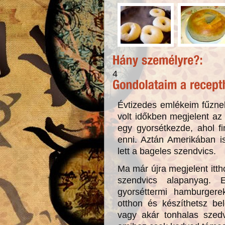
4
Évtizedes emlékeim fűzne
volt időkben megjelent az
egy gyorsétkezde, ahol f
enni. Aztán Amerikában i
lett a bageles szendvics.
Ma már újra megjelent ittho
szendvics alapanyag. E
gyorséttermi hamburgere
otthon és készíthetsz be
vagy akár tonhalas szedv