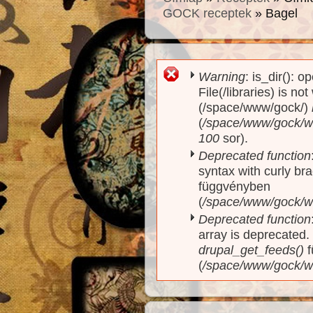
GOCK receptek
» Bagel
Warning
: is_dir(): o
Hibaüzenet
File(/libraries) is no
(/space/www/gock/)
(
/space/www/gock/www
100
sor).
Deprecated function
syntax with curly br
függvényben
(
/space/www/gock/ww
Deprecated function
array is deprecated
drupal_get_feeds()
f
(
/space/www/gock/w