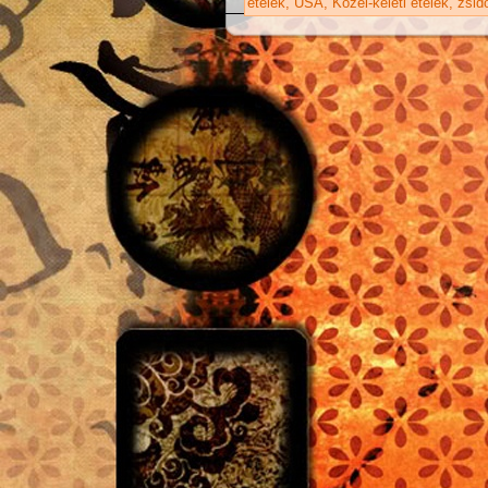
ételek
USA
Közel-keleti ételek
zsid