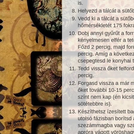
is.
Helyezd a tálcát a sütő
Vedd ki a tálcát a sütő
hőmérsékletét 175 fokr
Dobj annyi gyűrűt a for
kényelmesen elfér a te
Főzd 2 percig, majd fo
percig. Amíg a követke
csepegtesd le konyhai 
Tedd vissza őket felfor
percig.
Forgasd vissza a már 
őket további 10-15 per
színt nem kap (én kicsi
sötétebbre is).
Készíthetsz ízesített b
utolsó fázisban borítsd
szezámmagba vagy szór
apróra vágott vörösha