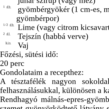
juhar szirup (vagy méz)
1
db
gyömbérgyökér (1 cm-es, 
gyömbérpor)
1⁄2
db
Lime (vagy citrom kicsavart
2
dl
Tejszín (habbá verve)
kis
Vaj
Főzési, sütési idő:
20 perc
Gondolataim a recepthez:
A tésztafélék nagyon sokoldal
felhasználásukkal, különösen a ka
Rendhagyó málnás-epres-gyömbére
szemet gyönyörködtető látvány e