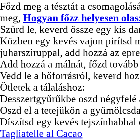
Főzd meg a tésztát a csomagolásán
meg,
Hogyan főzz helyesen olasz
Szűrd le, keverd össze egy kis da
Közben egy kevés vajon pirítsd m
juharsziruppal, add hozzá az epre
Add hozzá a málnát, főzd tovább 
Vedd le a hőforrásról, keverd hoz
Ötletek a tálaláshoz:
Desszertgyűrűkbe oszd négyfelé a
Oszd el a tetejükön a gyümölcsda
Díszítsd egy kevés tejszínhabbal
Tagliatelle al Cacao