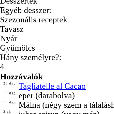
Desszertek
Egyéb desszert
Szezonális receptek
Tavasz
Nyár
Gyümölcs
Hány személyre?:
4
Hozzávalók
20
dkg
Tagliatelle al Cacao
10
dkg
eper (darabolva)
10
dkg
Málna (négy szem a tálalásh
2
ek