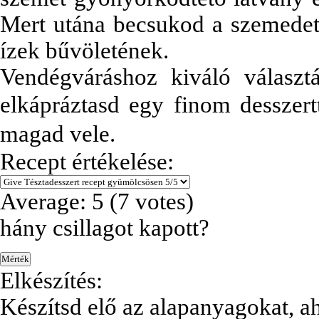
Mert utána becsukod a szemede
ízek bűvöletének.
Vendégváráshoz kiváló választ
elkápráztasd egy finom de
sszer
magad vele.
Recept értékelése:
Average:
5
(
7
votes)
hány csillagot kapott?
Elkészítés:
Készítsd elő az alapanyagokat, 