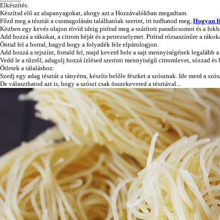
Elkészítés:
Készítsd elő az alapanyagokat, ahogy azt a Hozzávalókban megadtam.
Főzd meg a tésztát a csomagolásán találhatóak szerint, itt tudhatod meg,
Hogyan fő
Közben egy kevés olajon rövid ideig pirítsd meg a szárított paradicsomot és a fok
Add hozzá a rákokat, a citrom héját és a petrezselymet. Pirítsd rózsaszínűre a rákok
Öntsd fel a borral, hagyd hogy a folyadék fele elpárologjon.
Add hozzá a tejszínt, forrald fel, majd keverd bele a sajt mennyiségének legalább a 
Vedd le a tűzről, adagolj hozzá ízlésed szerinti mennyiségű citromlevet, sózzad és
Ötletek a tálaláshoz:
Szedj egy adag tésztát a tányérra, készíts belőle fészket a szósznak. Ide merd a szós
De választhatod azt is, hogy a szószt csak összekevered a tésztával...