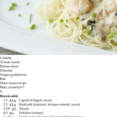
Címkék:
Tésztás ételek
Durum tészta
Főételek
Tenger gyümölcsei
Rák
Olasz tészta recept
Hány személyre?:
4
Hozzávalók
25
dkg
Capelli d'Angelo tészta
25
dkg
Királyrák (tisztított, közepes méretű, nyers)
200
ml
Tejszín
80
ml
Fehérbor (száraz)
5
dkg
Szárított paradicsom (vékony csíkokra vágva)