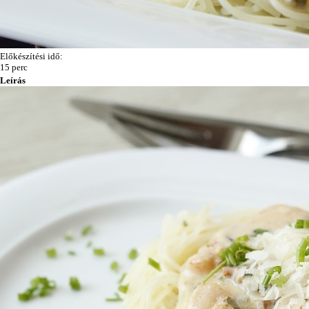
Előkészítési idő:
15 perc
Leírás