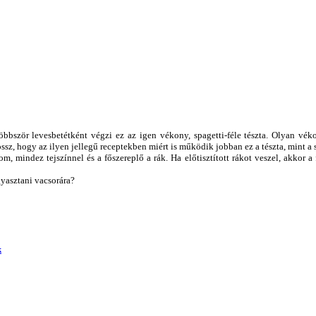
bször levesbetétként végzi ez az igen vékony, spagetti-féle tészta. Olyan vékon
ssz, hogy az ilyen jellegű receptekben miért is működik jobban ez a tészta, mint a 
m, mindez tejszínnel és a főszereplő a rák. Ha előtisztított rákot veszel, akkor a 
yasztani vacsorára?
k