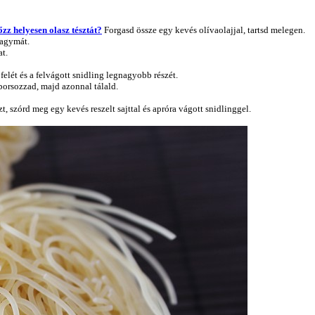
zz helyesen olasz tésztát?
Forgasd össze egy kevés olívaolajjal, tartsd melegen.
hagymát.
at.
felét és a felvágott snidling legnagyobb részét.
 borsozzad, majd azonnal tálald.
zt, szórd meg egy kevés reszelt sajttal és apróra vágott snidlinggel.