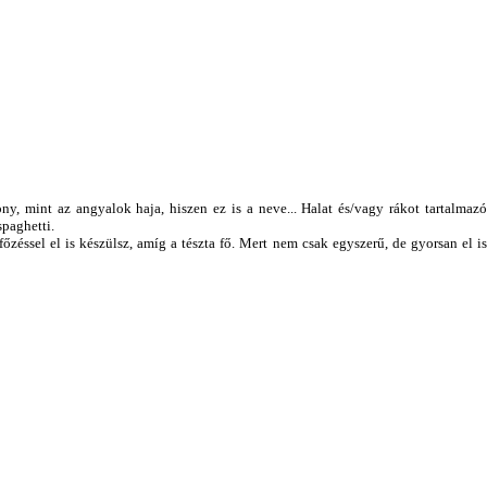
y, mint az angyalok haja, hiszen ez is a neve... Halat és/vagy rákot tartalmazó
spaghetti.
főzéssel el is készülsz, amíg a tészta fő. Mert nem csak egyszerű, de gyorsan el is