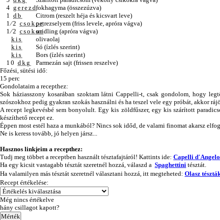
4
gerezd
fokhagyma (összezúzva)
1
db
Citrom (reszelt héja és kicsvart leve)
1⁄2
csokor
petrezselyem (friss levele, apróra vágva)
1⁄2
csokor
snidling (apróra vágva)
kis
olivaolaj
kis
Só (ízlés szerint)
kis
Bors (ízlés szerint)
10
dkg
Parmezán sajt (frissen reszelve)
Főzési, sütési idő:
15 perc
Gondolataim a recepthez:
Sok háziasszony kosarában szoktam látni Cappelli-t, csak gondolom, hogy legtöb
szószokhoz pedig gyakran szokás használni és ha teszel vele egy próbát, akkor rájö
A recept legkevésbé sem bonyolult. Egy kis zöldfűszer, egy kis szárított paradicso
készíthető recept ez.
Éppen most estél haza a munkából? Nincs sok időd, de valami finomat akarsz elfog
Ne is keress tovább, jó helyen jársz...
Hasznos linkjeim a recepthez:
Tudj meg többet a receptben használt tésztafajtáról! Kattints ide:
Capelli d'Angelo
Ha egy kicsit vastagabb tésztát szeretnél hozzá, válaszd a
Spaghettini
tésztát.
Ha valamilyen más tésztát szeretnél választani hozzá, itt megteheted:
Olasz tésztá
Recept értékelése:
Még nincs értékelve
hány csillagot kapott?