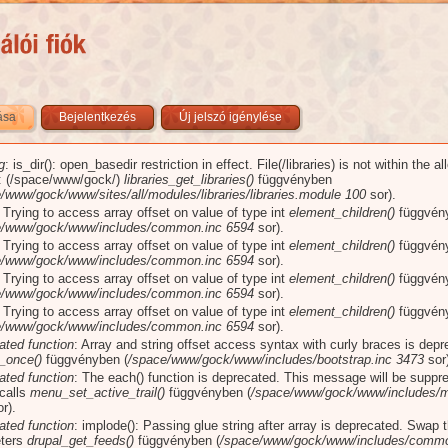
zása
(aktív fül)
Bejelentkezés
Új jelszó igénylése
g
: is_dir(): open_basedir restriction in effect. File(/libraries) is not within the a
üzenet
): (/space/www/gock/)
libraries_get_libraries()
függvényben
/www/gock/www/sites/all/modules/libraries/libraries.module
100
sor).
: Trying to access array offset on value of type int
element_children()
függvén
e/www/gock/www/includes/common.inc
6594
sor).
: Trying to access array offset on value of type int
element_children()
függvén
e/www/gock/www/includes/common.inc
6594
sor).
: Trying to access array offset on value of type int
element_children()
függvén
e/www/gock/www/includes/common.inc
6594
sor).
: Trying to access array offset on value of type int
element_children()
függvén
e/www/gock/www/includes/common.inc
6594
sor).
ated function
: Array and string offset access syntax with curly braces is dep
_once()
függvényben (
/space/www/gock/www/includes/bootstrap.inc
3473
sor)
ated function
: The each() function is deprecated. This message will be suppr
 calls
menu_set_active_trail()
függvényben (
/space/www/gock/www/includes/m
r).
ated function
: implode(): Passing glue string after array is deprecated. Swap 
ters
drupal_get_feeds()
függvényben (
/space/www/gock/www/includes/commo