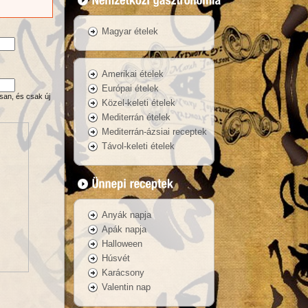
Magyar ételek
Amerikai ételek
Európai ételek
san, és csak új
Közel-keleti ételek
Mediterrán ételek
Mediterrán-ázsiai receptek
Távol-keleti ételek
Anyák napja
Apák napja
Halloween
Húsvét
Karácsony
Valentin nap