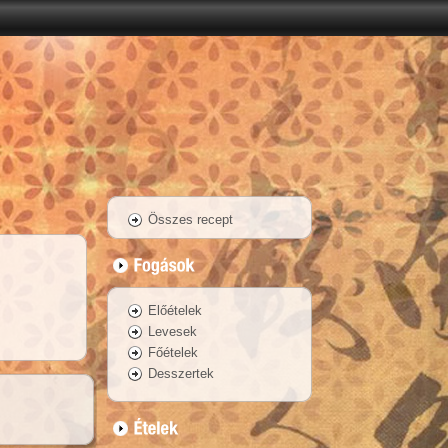
Összes recept
Előételek
Levesek
Főételek
Desszertek