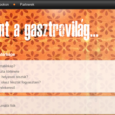
ookon
Partnerek
ztatérkép?
zta története
 helyesen tésztát?
olasz tésztát fogyasztani?
 névkereső
ználói fiók