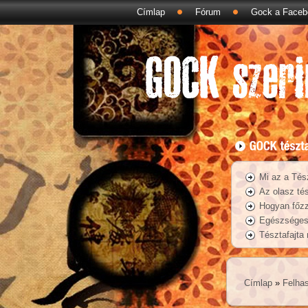
Címlap
Fórum
Gock a Faceb
Mi az a Tés
Az olasz tés
Hogyan főzz
Egészséges 
Tésztafajta
Címlap
»
Felhas