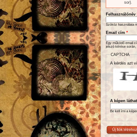
sor).
Felhasználónév
Szóköz használata me
Email cím
*
Egy működő email cím
jelszó kérése során,
CAPTCHA
A kérdés azt vi
A képen látha
Be kell írni a kép