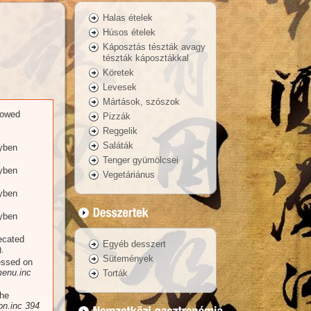
Halas ételek
Húsos ételek
Káposztás tészták avagy
tészták káposztákkal
Köretek
Levesek
Mártások, szószok
llowed
Pizzák
Reggelik
Saláták
yben
Tenger gyümölcsei
yben
Vegetáriánus
yben
yben
recated
Egyéb desszert
.
Sütemények
essed on
enu.inc
Torták
the
n.inc
394