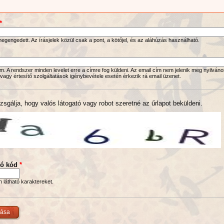
*
gengedett. Az írásjelek közül csak a pont, a kötőjel, és az aláhúzás használható.
. A rendszer minden levelet erre a címre fog küldeni. Az email cím nem jelenik meg nyilváno
 vagy értesítő szolgáltatások igénybevétele esetén érkezik rá email üzenet.
zsgálja, hogy valós látogató vagy robot szeretné az űrlapot beküldeni.
tó kód
*
en látható karaktereket.