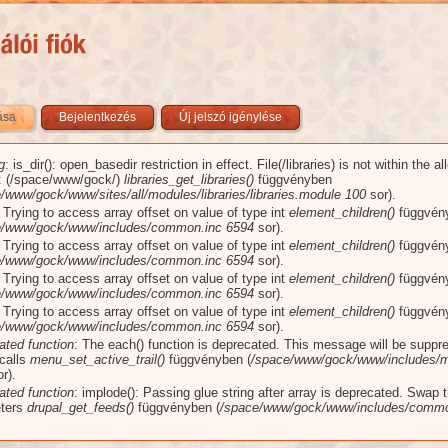
zása
(aktív fül)
Bejelentkezés
Új jelszó igénylése
g
: is_dir(): open_basedir restriction in effect. File(/libraries) is not within the a
üzenet
): (/space/www/gock/)
libraries_get_libraries()
függvényben
/www/gock/www/sites/all/modules/libraries/libraries.module
100
sor).
: Trying to access array offset on value of type int
element_children()
függvén
e/www/gock/www/includes/common.inc
6594
sor).
: Trying to access array offset on value of type int
element_children()
függvén
e/www/gock/www/includes/common.inc
6594
sor).
: Trying to access array offset on value of type int
element_children()
függvén
e/www/gock/www/includes/common.inc
6594
sor).
: Trying to access array offset on value of type int
element_children()
függvén
e/www/gock/www/includes/common.inc
6594
sor).
ated function
: The each() function is deprecated. This message will be suppr
 calls
menu_set_active_trail()
függvényben (
/space/www/gock/www/includes/m
r).
ated function
: implode(): Passing glue string after array is deprecated. Swap 
ters
drupal_get_feeds()
függvényben (
/space/www/gock/www/includes/commo