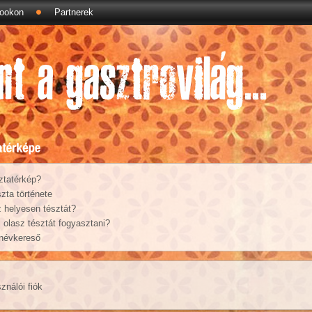
ookon
Partnerek
ztatérkép?
zta története
 helyesen tésztát?
olasz tésztát fogyasztani?
 névkereső
ználói fiók