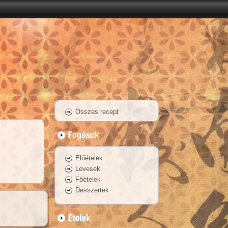
Összes recept
Előételek
Levesek
Főételek
Desszertek