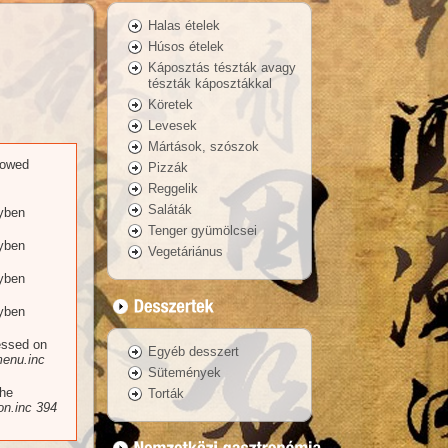
Halas ételek
Húsos ételek
Káposztás tészták avagy
tészták káposztákkal
Köretek
Levesek
Mártások, szószok
llowed
Pizzák
Reggelik
Saláták
yben
Tenger gyümölcsei
yben
Vegetáriánus
yben
yben
essed on
Egyéb desszert
enu.inc
Sütemények
the
Torták
n.inc
394