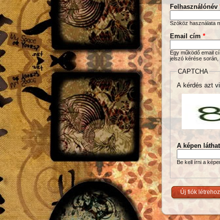
Felhasználónév
Szóköz használata me
Email cím
*
Egy működő email cím
jelszó kérése során,
CAPTCHA
A kérdés azt vi
A képen látha
Be kell írni a kép