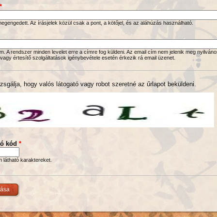
*
gengedett. Az írásjelek közül csak a pont, a kötőjel, és az aláhúzás használható.
. A rendszer minden levelet erre a címre fog küldeni. Az email cím nem jelenik meg nyilváno
 vagy értesítő szolgáltatások igénybevétele esetén érkezik rá email üzenet.
zsgálja, hogy valós látogató vagy robot szeretné az űrlapot beküldeni.
tó kód
*
en látható karaktereket.