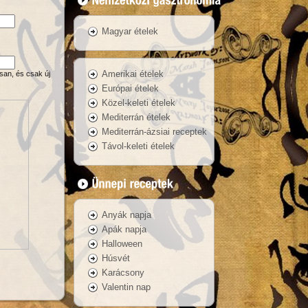
Magyar ételek
Amerikai ételek
san, és csak új
Európai ételek
Közel-keleti ételek
Mediterrán ételek
Mediterrán-ázsiai receptek
Távol-keleti ételek
Anyák napja
Apák napja
Halloween
Húsvét
Karácsony
Valentin nap