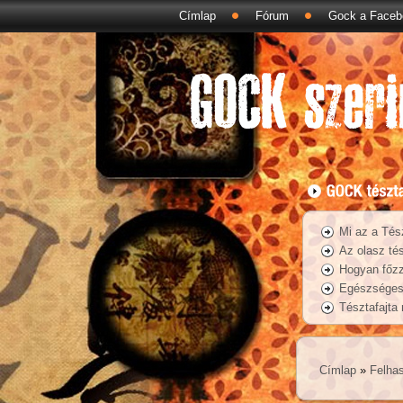
Címlap
Fórum
Gock a Faceb
Mi az a Tés
Az olasz tés
Hogyan főzz
Egészséges 
Tésztafajta
Címlap
»
Felhas