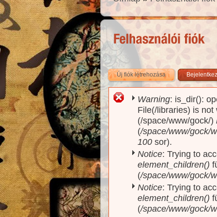
Új fiók létrehozása
(aktív fül)
Bejelentke
Warning
: is_dir(): o
Hibaüzenet
File(/libraries) is no
(/space/www/gock/)
(
/space/www/gock/www
100
sor).
Notice
: Trying to acc
element_children()
f
(
/space/www/gock/w
Notice
: Trying to acc
element_children()
f
(
/space/www/gock/w