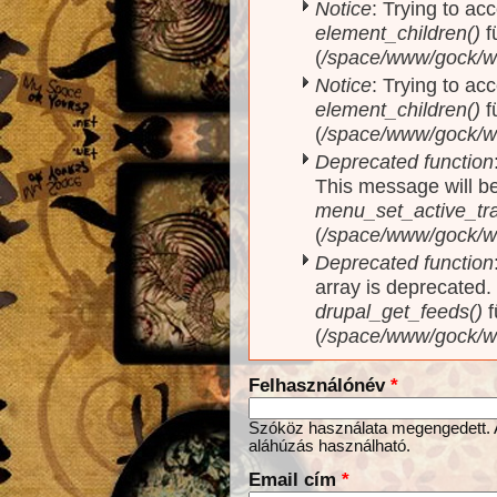
Notice
: Trying to acc
element_children()
f
(
/space/www/gock/w
Notice
: Trying to acc
element_children()
f
(
/space/www/gock/w
Deprecated function
This message will be
menu_set_active_trai
(
/space/www/gock/w
Deprecated function
array is deprecated
drupal_get_feeds()
f
(
/space/www/gock/w
Felhasználónév
*
Szóköz használata megengedett. Az
aláhúzás használható.
Email cím
*