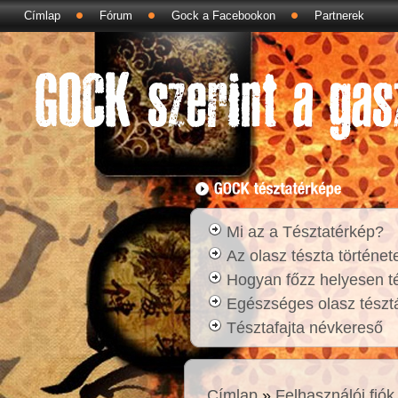
Címlap
Fórum
Gock a Facebookon
Partnerek
Mi az a Tésztatérkép?
Az olasz tészta történet
Hogyan főzz helyesen t
Egészséges olasz tésztá
Tésztafajta névkereső
Címlap
»
Felhasználói fiók