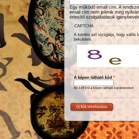
Egy működő email cím. A rendszer 
email cím nem jelenik meg nyilván
értesítő szolgáltatások igénybevét
CAPTCHA
A kérdés azt vizsgálja, hogy valós l
beküldeni.
A képen látható kód
*
Be kell írni a képen látható karaktereket.