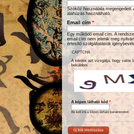
Szóköz használata megengedett. Az
aláhúzás használható.
Email cím
*
Egy működő email cím. A rendszer 
email cím nem jelenik meg nyilván
értesítő szolgáltatások igénybevét
CAPTCHA
A kérdés azt vizsgálja, hogy valós l
beküldeni.
A képen látható kód
*
Be kell írni a képen látható karaktereket.