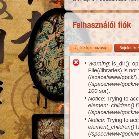
Új fiók létrehozása
(aktív fül)
Bejelentke
Warning
: is_dir(): o
Hibaüzenet
File(/libraries) is no
(/space/www/gock/)
(
/space/www/gock/www
100
sor).
Notice
: Trying to acc
element_children()
f
(
/space/www/gock/w
Notice
: Trying to acc
element_children()
f
(
/space/www/gock/w