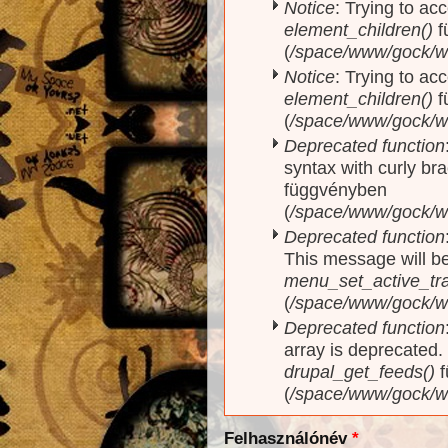
Notice
: Trying to acc
element_children()
f
(
/space/www/gock/w
Notice
: Trying to acc
element_children()
f
(
/space/www/gock/w
Deprecated function
syntax with curly br
függvényben
(
/space/www/gock/ww
Deprecated function
This message will be
menu_set_active_trai
(
/space/www/gock/w
Deprecated function
array is deprecated
drupal_get_feeds()
f
(
/space/www/gock/w
Felhasználónév
*