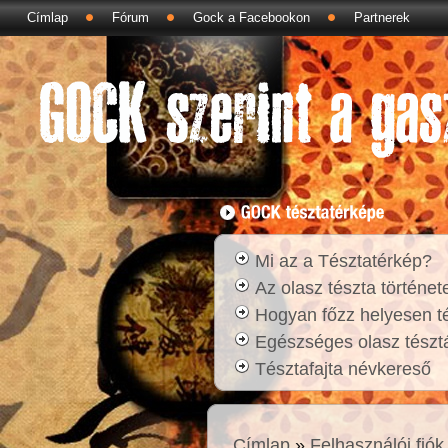
Címlap
Fórum
Gock a Facebookon
Partnerek
Mi az a Tésztatérkép?
Az olasz tészta történet
Hogyan főzz helyesen t
Egészséges olasz tésztá
Tésztafajta névkereső
Címlap
»
Felhasználói fiók