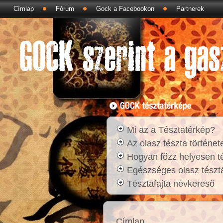
Címlap
Fórum
Gock a Facebookon
Partnerek
Mi az a Tésztatérkép?
Az olasz tészta történet
Hogyan főzz helyesen t
Egészséges olasz tésztá
Tésztafajta névkereső
Címlap