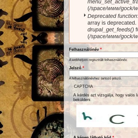
menu_set_active_trai
(
/space/www/gock/w
Deprecated function
array is deprecated
drupal_get_feeds()
f
(
/space/www/gock/w
Felhasználónév
*
A webhelyen regisztrált felhasználónév.
Jelszó
*
A felhasználónévhez tartozó jelszó.
CAPTCHA
A kérdés azt vizsgálja, hogy valós l
beküldeni.
A képen látható kód
*