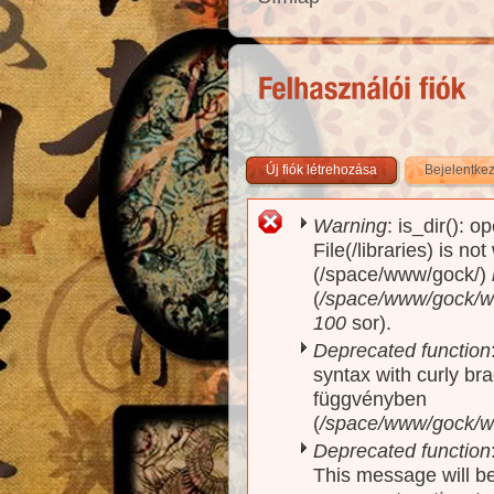
Új fiók létrehozása
Bejelentke
Warning
: is_dir(): o
Hibaüzenet
File(/libraries) is no
(/space/www/gock/)
(
/space/www/gock/www
100
sor).
Deprecated function
syntax with curly br
függvényben
(
/space/www/gock/ww
Deprecated function
This message will be