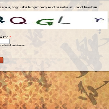
zsgálja, hogy valós látogató vagy robot szeretné az űrlapot beküldeni.
tó kód
*
en látható karaktereket.