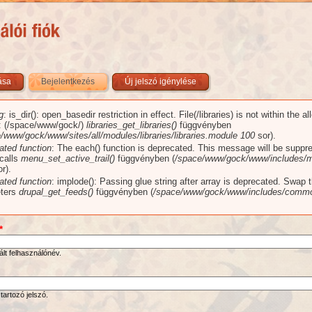
zása
Bejelentkezés
(aktív fül)
Új jelszó igénylése
g
: is_dir(): open_basedir restriction in effect. File(/libraries) is not within the a
üzenet
): (/space/www/gock/)
libraries_get_libraries()
függvényben
/www/gock/www/sites/all/modules/libraries/libraries.module
100
sor).
ated function
: The each() function is deprecated. This message will be suppr
 calls
menu_set_active_trail()
függvényben (
/space/www/gock/www/includes/m
r).
ated function
: implode(): Passing glue string after array is deprecated. Swap 
ters
drupal_get_feeds()
függvényben (
/space/www/gock/www/includes/commo
*
ált felhasználónév.
tartozó jelszó.