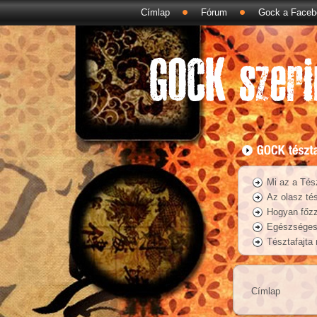
Címlap
Fórum
Gock a Faceb
Mi az a Tés
Az olasz tés
Hogyan főzz
Egészséges 
Tésztafajta
Címlap