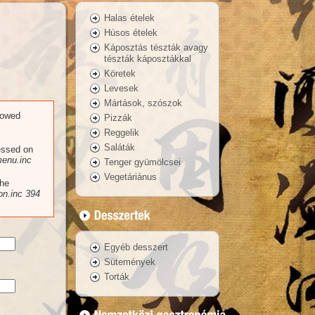
Halas ételek
Húsos ételek
Káposztás tészták avagy
tészták káposztákkal
Köretek
Levesek
Mártások, szószok
llowed
Pizzák
Reggelik
Saláták
essed on
enu.inc
Tenger gyümölcsei
Vegetáriánus
the
n.inc
394
Egyéb desszert
Sütemények
Torták