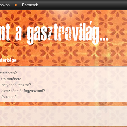
ookon
Partnerek
ztatérkép?
zta története
 helyesen tésztát?
olasz tésztát fogyasztani?
 névkereső