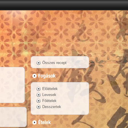
Összes recept
Előételek
Levesek
Főételek
Desszertek