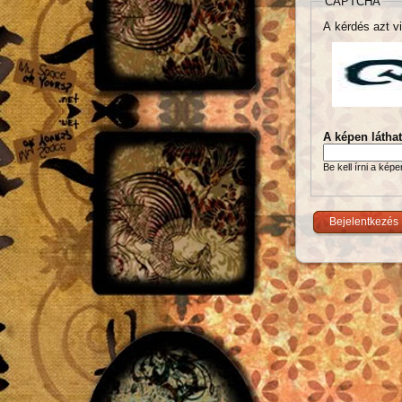
CAPTCHA
A kérdés azt vi
A képen látha
Be kell írni a kép