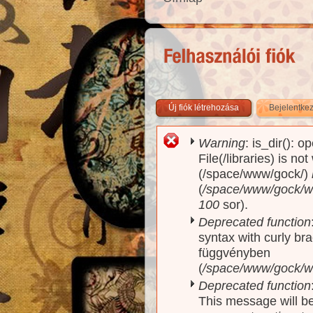
Új fiók létrehozása
Bejelentke
Warning
: is_dir(): o
Hibaüzenet
File(/libraries) is no
(/space/www/gock/)
(
/space/www/gock/www
100
sor).
Deprecated function
syntax with curly br
függvényben
(
/space/www/gock/ww
Deprecated function
This message will be