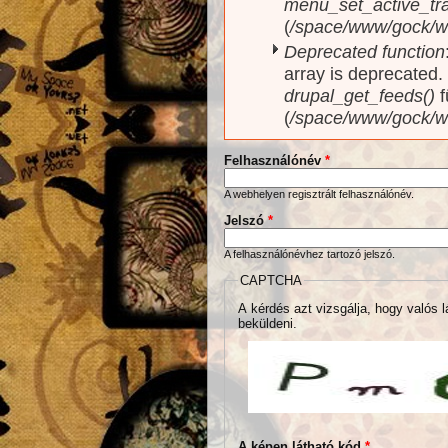
menu_set_active_trai
(
/space/www/gock/w
Deprecated function
array is deprecated
drupal_get_feeds()
f
(
/space/www/gock/w
Felhasználónév
*
A webhelyen regisztrált felhasználónév.
Jelszó
*
A felhasználónévhez tartozó jelszó.
CAPTCHA
A kérdés azt vizsgálja, hogy valós l
beküldeni.
A képen látható kód
*