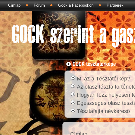
Címlap
Fórum
Gock a Facebookon
Partnerek
Mi az a Tésztatérkép?
Az olasz tészta történet
Hogyan főzz helyesen t
Egészséges olasz tésztá
Tésztafajta névkereső
Címlap