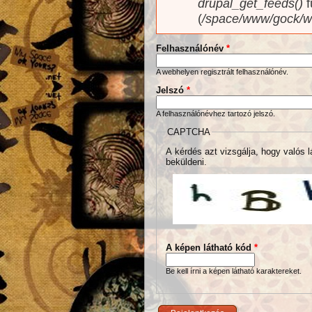
drupal_get_feeds()
f
(
/space/www/gock/w
Felhasználónév
*
A webhelyen regisztrált felhasználónév.
Jelszó
*
A felhasználónévhez tartozó jelszó.
CAPTCHA
A kérdés azt vizsgálja, hogy valós l
beküldeni.
A képen látható kód
*
Be kell írni a képen látható karaktereket.