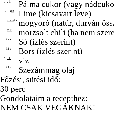
1
ek
Pálma cukor (vagy nádcuko
1⁄2
db
Lime (kicsavart leve)
1
marék
mogyoró (natúr, durván ös
1
mk
morzsolt chili (ha nem szere
kis
Só (ízlés szerint)
kis
Bors (ízlés szerint)
2
dl
víz
kis
Szezámmag olaj
Főzési, sütési idő:
30 perc
Gondolataim a recepthez:
NEM CSAK VEGÁKNAK!