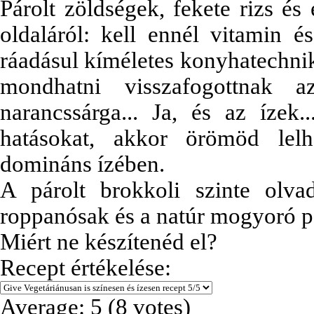
Párolt zöldségek, fekete rizs és
oldaláról: kell ennél vitamin 
ráadásul kíméletes konyhatechnik
mondhatni visszafogottnak az
narancssárga... Ja, és az ízek.
hatásokat, akkor örömöd lel
domináns ízében.
A párolt brokkoli szinte olva
roppanósak és a natúr mogyoró p
Miért ne készítenéd el?
Recept értékelése:
Average:
5
(
8
votes)