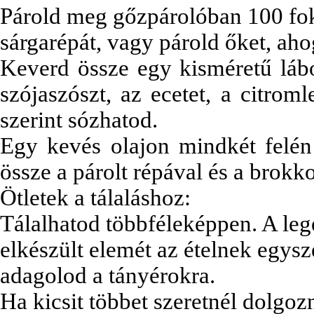
Párold meg gőzpárolóban 100 foko
sárgarépát, vagy párold őket, ah
Keverd össze egy kisméretű lábo
szójaszószt, az ecetet, a citromle
szerint sózhatod.
Egy kevés olajon mindkét felén
össze a párolt répával és a brokko
Ötletek a tálaláshoz:
Tálalhatod többféleképpen. A le
elkészült elemét az ételnek egys
adagolod a tányérokra.
Ha kicsit többet szeretnél dolgozn