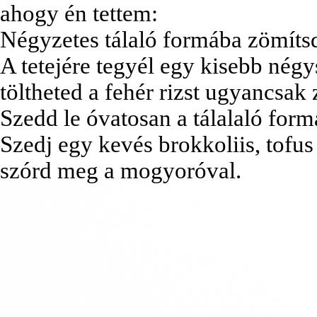
ahogy én tettem:
Négyzetes tálaló formába zömítsd 
A tetejére tegyél egy kisebb négy
töltheted a fehér rizst ugyancsak
Szedd le óvatosan a tálalaló form
Szedj egy kevés brokkoliis, tofus
szórd meg a mogyoróval.