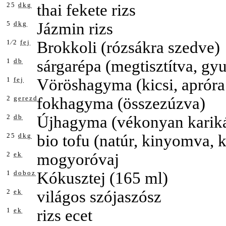
25
dkg
thai fekete rizs
5
dkg
Jázmin rizs
1⁄2
fej
Brokkoli (rózsákra szedve)
1
db
sárgarépa (megtisztítva, gy
1
fej
Vöröshagyma (kicsi, apróra
2
gerezd
fokhagyma (összezúzva)
2
db
Újhagyma (vékonyan karik
25
dkg
bio tofu (natúr, kinyomva, 
2
ek
mogyoróvaj
1
doboz
Kókusztej (165 ml)
2
ek
világos szójaszósz
1
ek
rizs ecet